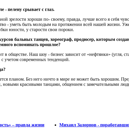
е - пелену срывает с глаз.
ной зрелости хороши по- своему, правда, лучше всего я себя чув
тво - уметь быть молодым на протяжении всей нашей жизни. Уже
ибки юности, у старости свои пороки.
урсов бальных танцев, хореограф, продюсер, которым созда
немного вспоминать прошлое?
т в обществе. Наш шоу - бизнес зависит от «нефтянки» (угля, ст
е, с учетом современных тенденций.
да?
тся планом. Без него ничто в мире не может быть хорошим. Пре
и, новыми красивыми танцами, общением с замечательными людь
ость» – правда жизни
Михаил Задорнов - поработавши