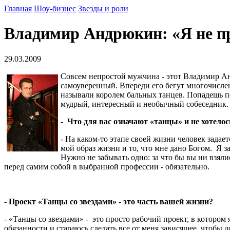
Главная
Шоу-бизнес
Звезды и роли
Владимир Андрюкин: «Я не про
29.03.2009
Совсем непростой мужчина - этот Владимир Ан
самоуверенный. Впереди его бегут многочисле
называли королем бальных танцев. Попадешь по
мудрый, интересный и необычный собеседник. Не
- Что для вас означают «танцы» и не хотело
- На каком-то этапе своей жизни человек задае
мой образ жизни и то, что мне дано Богом. Я 
Нужно не забывать одно: за что бы вы ни взялис
перед самим собой в выбранной профессии - обязательно.
- Проект «Танцы со звездами» - это часть вашей жизни?
- «Танцы со звездами» - это просто рабочий проект, в которо
обязанности и стараюсь сделать все от меня зависящее, чтобы д