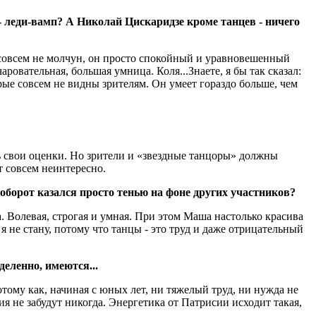
 леди-вамп? А Николай Цискаридзе кроме танцев - ничего
в совсем не молчун, он просто спокойный и уравновешенный
ровательная, большая умница. Коля...Знаете, я бы так сказал:
орые совсем не видны зрителям. Он умеет гораздо больше, чем
ь свои оценки. Но зрители и «звездные танцоры» должны
т совсем неинтересно.
аоборот казался просто тенью на фоне других участников?
. Волевая, строгая и умная. При этом Маша настолько красива
я не стану, потому что танцы - это труд и даже отрицательный
деленно, имеются...
тому как, начиная с юных лет, ни тяжелый труд, ни нужда не
я не забудут никогда. Энергетика от Патрисии исходит такая,