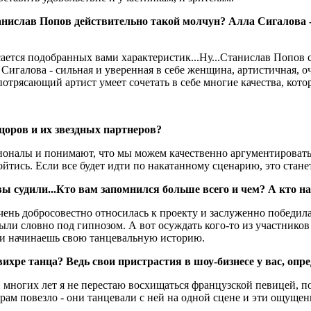
нислав Попов действительно такой молчун? Алла Сигалова -
асается подобранных вами характеристик...Ну...Станислав Попо
игалова - сильная и уверенная в себе женщина, артистичная, оча
 потрясающий артист умеет сочетать в себе многие качества, кот
цоров и их звездных партнеров?
ссионалы и понимают, что мы можем качественно аргументироват
ойтись. Если все будет идти по накатанному сценарию, это стане
вы судили...Кто вам запомнился больше всего и чем? А кто н
ень добросовестно относилась к проекту и заслуженно победила
ыли словно под гипнозом. А вот осуждать кого-то из участников 
ет и начинаешь свою танцевальную историю.
ихре танца? Ведь свои пристрастия в шоу-бизнесе у вас, опре
 многих лет я не перестаю восхищаться французской певицей, по
ам повезло - они танцевали с ней на одной сцене и эти ощущени