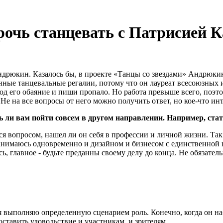
чь станцевать с Патрисией Ка
дрюкин. Казалось бы, в проекте «Танцы со звездами» Андрюки
нные танцевальные регалии, потому что он лауреат всесоюзных 
д его обаяние и пиши пропало. Но работа превыше всего, поэтом
 на все вопросы от него можно получить ответ, но кое-что инте
сь ли вам пойти совсем в другом направлении. Например, ста
тся вопросом, нашел ли он себя в профессии и личной жизни. Так
занимаюсь одновременно и дизайном и бизнесом с единственной 
ь, главное - будьте преданны своему делу до конца. Не обязател
м я выполняю определенную сценарием роль. Конечно, когда он н
оставить удовольствие и участникам, и зрителям.