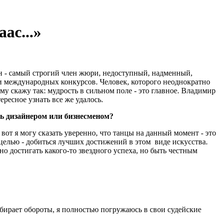
ас...»
н - самый строгий член жюри, недоступный, надменный,
и международных конкурсов. Человек, которого неоднократно
у скажу так: мудрость в сильном поле - это главное. Владимир
ресное узнать все же удалось.
ть дизайнером или бизнесменом?
 вот я могу сказать уверенно, что танцы на данный момент - это
целью - добиться лучших достижений в этом виде искусства.
ьно достигать какого-то звездного успеха, но быть честным
абирает обороты, я полностью погружаюсь в свои судейские