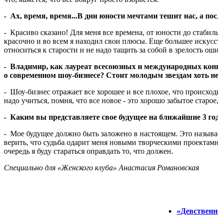
- Ах, время, время...В дни юности мечтами тешит нас, а посл
- Красиво сказано! Для меня все времена, от юности до стабиль
красочно и во всем я находил свои плюсы. Еще большее искусс
относиться к старости и не надо тащить за собой в зрелость ош
- Владимир, как лауреат всесоюзных и международных конк
о современном шоу-бизнесе? Стоит молодым звездам хоть 
- Шоу-бизнес отражает все хорошее и все плохое, что происходи
надо учиться, помня, что все новое - это хорошо забытое старо
- Каким вы представляете свое будущее на ближайшие 3 го
- Мое будущее должно быть заложено в настоящем. Это называе
верить, что судьба одарит меня новыми творческими проектам
очередь я буду стараться оправдать то, что должен.
Специально для «Женского клуба» Анастасия Романовская
«Девственн