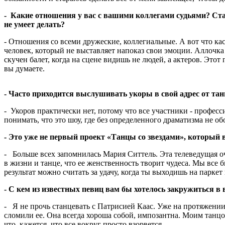
- Какие отношения у вас с вашими коллегами судьями? Ста
не умеет делать?
- Отношения со всеми дружеские, коллегиальные. А вот что к
человек, который не выставляет напоказ свои эмоции. Аллочка С
скучен балет, когда на сцене видишь не людей, а актеров. Этот
вы думаете.
- Часто приходится выслушивать укоры в свой адрес от тан
- Укоров практически нет, потому что все участники - профе
понимать, что это шоу, где без определенного драматизма не об
- Это уже не первый проект «Танцы со звездами», который 
- Больше всех запомнилась Мария Ситтель. Эта телеведущая оч
в жизни и танце, что ее женственность творит чудеса. Мы все б
результат можно считать за удачу, когда ты выходишь на парк
- С кем из известных певиц вам бы хотелось закружиться в в
- Я не прочь станцевать с Патрисией Каас. Уже на протяжении
сломили ее. Она всегда хороша собой, импозантна. Моим танцор
что, кажется, что все вокруг просто взорвется.