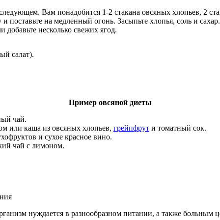
ледующем. Вам понадобится 1-2 стакана овсяных хлопьев, 2 стака
 поставьте на медленный огонь. Засыпьте хлопья, соль и сахар. 
и добавьте несколько свежих ягод.
ый салат).
Пример овсяной диеты
ный чай.
ом или каша из овсяных хлопьев,
грейпфрут
и томатный сок.
ухофруктов и сухое красное вино.
кий чай с лимоном.
ания
рганизм нуждается в разнообразном питании, а также больным ц