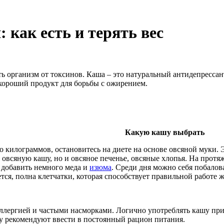
 как есть и терять вес
ь организм от токсинов. Каша – это натуральный антидепрессан
хороший продукт для борьбы с ожирением.
Какую кашу выбрать
о килограммов, остановитесь на диете на основе овсяной муки.
 овсяную кашу, но и овсяное печенье, овсяные хлопья. На протя
добавить немного меда и
изюма
. Среди дня можно себя побало
ется, полна клетчатки, которая способствует правильной работе
аллергией и частыми насморками. Логично употреблять кашу пр
шу рекомендуют ввести в постоянный рацион питания.