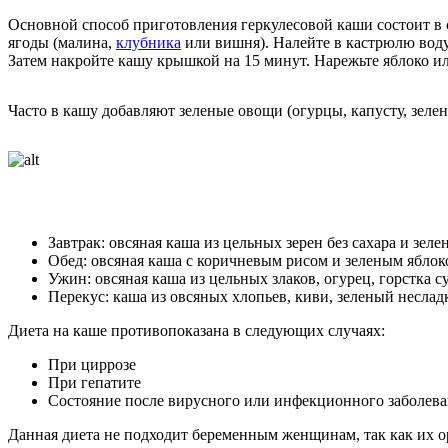
Основной способ приготовления геркулесовой каши состоит в с
ягоды (малина,
клубника
или вишня). Налейте в кастрюлю воду и
Затем накройте кашу крышкой на 15 минут. Нарежьте яблоко ил
Часто в кашу добавляют зеленые овощи (огурцы, капусту, зелен
Завтрак: овсяная каша из цельных зерен без сахара и зеле
Обед: овсяная каша с коричневым рисом и зеленым яблок
Ужин: овсяная каша из цельных злаков, огурец, горстка с
Перекус: каша из овсяных хлопьев, киви, зеленый неслад
Диета на каше противопоказана в следующих случаях:
При циррозе
При гепатите
Состояние после вирусного или инфекционного заболев
Данная диета не подходит беременным женщинам, так как их о