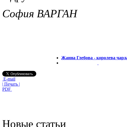
София ВАРГАН
Жанна Глебова - королева чар
E-mail
| Печать |
PDF
Новые статьи