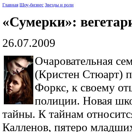
Главная
Шоу-бизнес
Звезды и роли
«Сумерки»: вегетар
26.07.2009
Очаровательная се
(Кристен Стюарт) п
Форкс, к своему от
полиции. Новая шко
тайны. К тайнам относитс
Калленов, пятеро младших