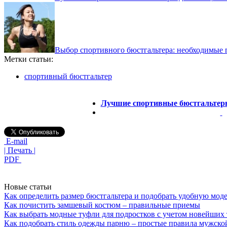
Выбор спортивного бюстгальтера: необходимые 
Метки статьи:
спортивный бюстгальтер
Лучшие спортивные бюстгальтер
E-mail
| Печать |
PDF
Новые статьи
Как определить размер бюстгальтера и подобрать удобную мод
Как почистить замшевый костюм – правильные приемы
Как выбрать модные туфли для подростков с учетом новейших
Как подобрать стиль одежды парню – простые правила мужско