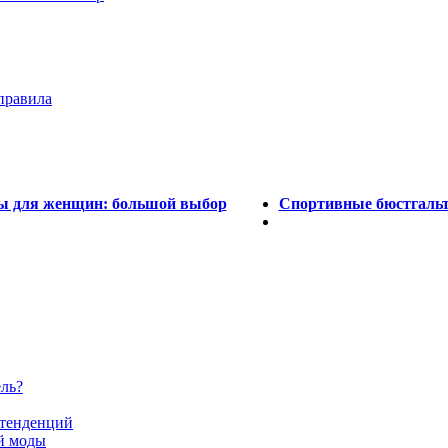
правила
ы для женщин: большой выбор
Спортивные бюстгальт
ель?
 тенденций
й моды