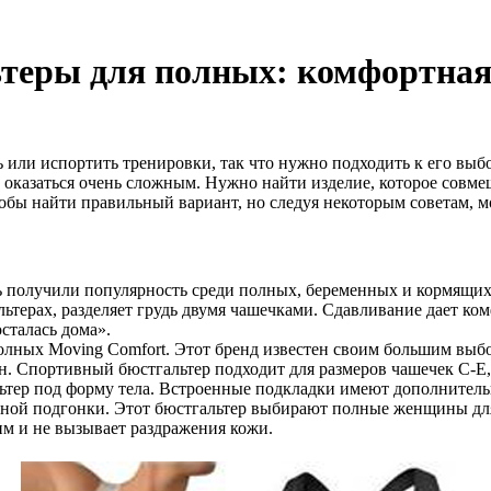
теры для полных: комфортная
или испортить тренировки, так что нужно подходить к его выб
 оказаться очень сложным. Нужно найти изделие, которое совм
тобы найти правильный вариант, но следуя некоторым советам, 
 получили популярность среди полных, беременных и кормящи
льтерах, разделяет грудь двумя чашечками. Сдавливание дает ко
осталась дома».
лных Moving Comfort. Этот бренд известен своим большим выбо
 Спортивный бюстгальтер подходит для размеров чашечек C-E,
альтер под форму тела. Встроенные подкладки имеют дополнит
ьной подгонки. Этот бюстгальтер выбирают полные женщины для
им и не вызывает раздражения кожи.