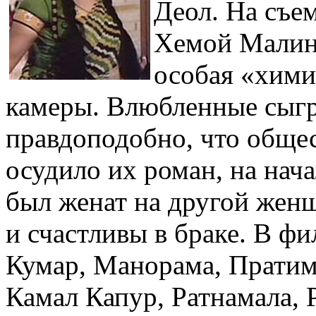
Деол. На съе
Хемой Малини
особая «хими
камеры. Влюбленные сыгр
правдоподобно, что обще
осудило их роман, на нач
был женат на другой жен
и счастливы в браке. В ф
Кумар, Манорама, Пратим
Камал Капур, Ратнамала, 