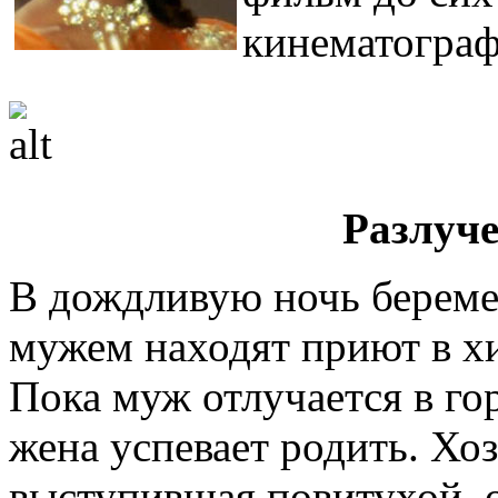
кинематограф
Разлуч
В дождливую ночь берем
мужем находят приют в х
Пока муж отлучается в гор
жена успевает родить. Хоз
выступившая повитухой, 