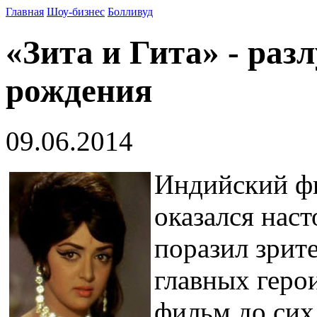
Главная
Шоу-бизнес
Болливуд
«Зита и Гита» - раз
рождения
09.06.2014
Индийский фи
оказался нас
поразил зрит
главных геро
фильм до сих