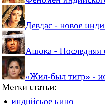
Девдас - новое инд
Ашока - Последняя 
«Жил-был тигр» - и
Метки статьи:
индийское кино