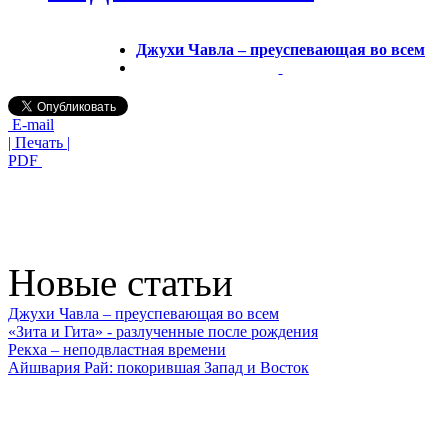
Джухи Чавла – преуспевающая во всем
E-mail
| Печать |
PDF
Новые статьи
Джухи Чавла – преуспевающая во всем
«Зита и Гита» - разлученные после рождения
Рекха – неподвластная времени
Айшвария Рай: покорившая Запад и Восток