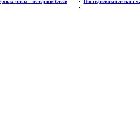
ерных тонах – вечерний блеск
Повседневный легкий ма