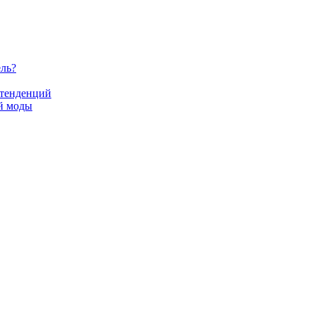
ель?
 тенденций
й моды