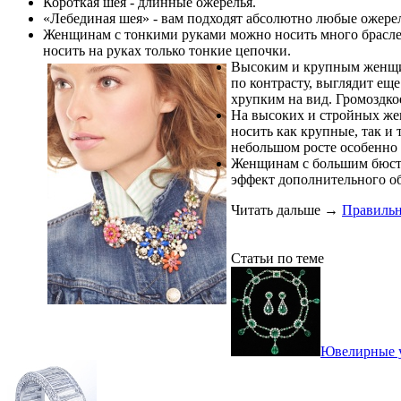
Короткая шея - длинные ожерелья.
«Лебединая шея» - вам подходят абсолютно любые ожерел
Женщинам с тонкими руками можно носить много браслет
носить на руках только тонкие цепочки.
Высоким и крупным женщина
по контрасту, выглядит е
хрупким на вид. Громоздкое
На высоких и стройных же
носить как крупные, так и
небольшом росте особенно б
Женщинам с большим бюсто
эффект дополнительного об
Читать дальше
→
Правильн
Статьи по теме
Ювелирные у