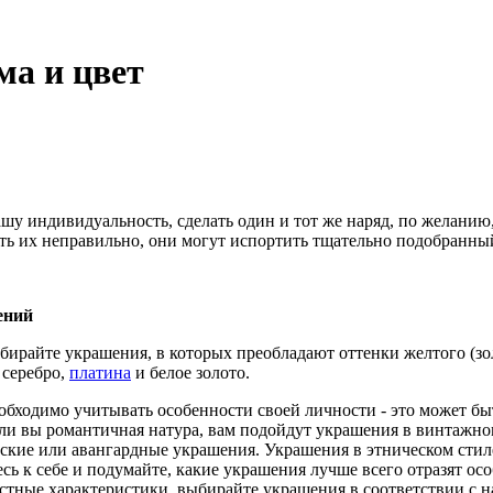
ма и цвет
шу индивидуальность, сделать один и тот же наряд, по желани
ть их неправильно, они могут испортить тщательно подобранны
ений
бирайте украшения, в которых преобладают оттенки желтого (з
 серебро,
платина
и белое золото.
ходимо учитывать особенности своей личности - это может быть
ли вы романтичная натура, вам подойдут украшения в винтажно
еские или авангардные украшения. Украшения в этническом сти
сь к себе и подумайте, какие украшения лучше всего отразят о
стные характеристики, выбирайте украшения в соответствии с на