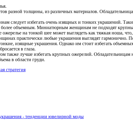
ья.
ов разной толщины, из различных материалов. Обладательницам
м следует избегать очень изящных и тонких украшений. Такие 
ще более объемным. Миниатюрным женщинам не подходят крупные
 ожерелье на тонкой шее может выглядеть как тяжкая ноша, что,
нщинах практически любые украшения выглядят гармонично. П
 тонкие, изящные украшения. Однако им стоит избегать объемны
росается в глаза.
м также лучше избегать крупных ожерелий. Обладательницам не
ъема в области груди.
ая стратегия
крашения - тенденции ювелирной моды