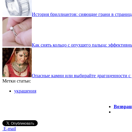
История бриллиантов: сияющие грани в страниц
Как снять кольцо с опухшего пальца: эффективн
Опасные камни или выбирайте драгоценности с
Метки статьи:
украшения
Возвращ
E-mail