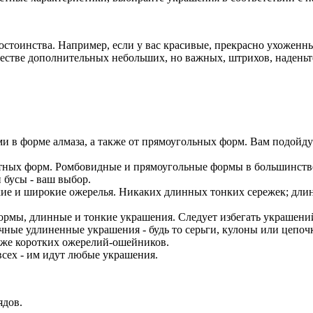
стоинства. Например, если у вас красивые, прекрасно ухоженные
ачестве дополнительных небольших, но важных, штрихов, надень
ми в форме алмаза, а также от прямоугольных форм. Вам подойд
атных форм. Ромбовидные и прямоугольные формы в большинстве
 бусы - ваш выбор.
кие и широкие ожерелья. Никаких длинных тонких сережек; дли
ормы, длинные и тонкие украшения. Следует избегать украшени
ичные удлиненные украшения - будь то серьги, кулоны или цепо
акже коротких ожерелий-ошейников.
сех - им идут любые украшения.
ядов.