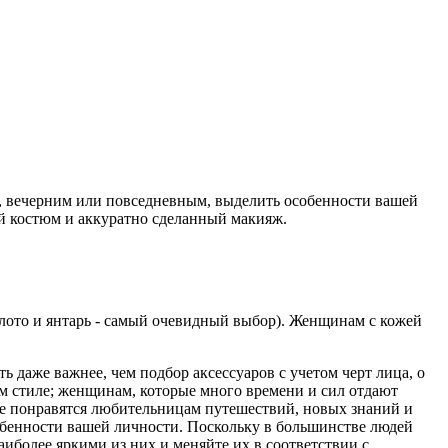
ю, вечерним или повседневным, выделить особенности вашей
й костюм и аккуратно сделанный макияж.
олото и янтарь - самый очевидный выбор). Женщинам с кожей
 даже важнее, чем подбор аксессуаров с учетом черт лица, о
м стиле; женщинам, которые много времени и сил отдают
ле понравятся любительницам путешествий, новых знаний и
собенности вашей личности. Поскольку в большинстве людей
иболее яркими из них и меняйте их в соответствии с