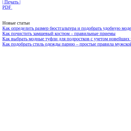
| Печать |
PDF
Новые статьи
Как определить размер бюстгальтера и подобрать удобную мод
Как почистить замшевый костюм – правильные приемы
Как выбрать модные туфли для подростков с учетом новейших
Как подобрать стиль одежды парню – простые правила мужско