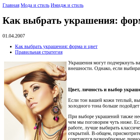
Главная
Мода и стиль
Имидж и стиль
Как выбрать украшения: фор
01.04.2007
Как выбрать украшения: форма и цвет
Правильная стратегия
Украшения могут подчеркнуть ва
внешности. Однако, если выбира
Цвет, личность и выбор украш
Если тон вашей кожи теплый, вы
холодного тона больше подойдет
При выборе украшений также необ
чем мы поговорим чуть ниже. Ес
работе, лучше выбирать классич
открытий. В-общем, присмотрите
сочетаются разнообразные лично