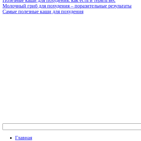
Полезные каши для похудения: как есть и терять вес
Молочный гриб для похудения – поразительные результаты
Самые полезные каши для похудения
Главная