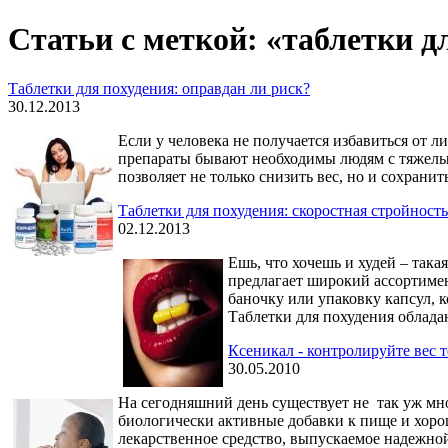
Статьи с меткой: «таблетки д
Таблетки для похудения: оправдан ли риск?
30.12.2013
Если у человека не получается избавиться от 
препараты бывают необходимы людям с тяжелым
позволяет не только снизить вес, но и сохрани
Таблетки для похудения: скоростная стройность
02.12.2013
Ешь, что хочешь и худей – така
предлагает широкий ассортиме
баночку или упаковку капсул, 
Таблетки для похудения облада
Ксеникал - контролируйте вес т
30.05.2010
На сегодняшний день существует не так уж мн
биологически активные добавки к пище и хорош
лекарственное средство, выпускаемое надежно