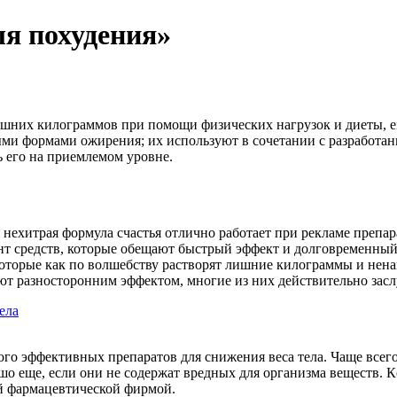
ля похудения»
лишних килограммов при помощи физических нагрузок и диеты, е
и формами ожирения; их используют в сочетании с разработан
ть его на приемлемом уровне.
я нехитрая формула счастья отлично работает при рекламе препа
нт средств, которые обещают быстрый эффект и долговременный
которые как по волшебству растворят лишние килограммы и нена
ют разносторонним эффектом, многие из них действительно засл
ела
ого эффективных препаратов для снижения веса тела. Чаще всег
о еще, если они не содержат вредных для организма веществ. 
й фармацевтической фирмой.