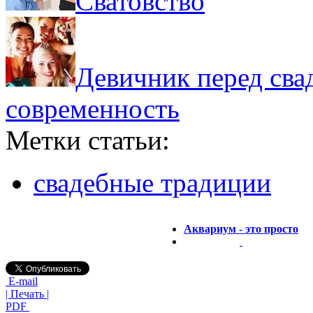
Сватовство
Девичник перед сва
современность
Метки статьи:
свадебные традиции
Аквариум - это просто
E-mail
| Печать |
PDF