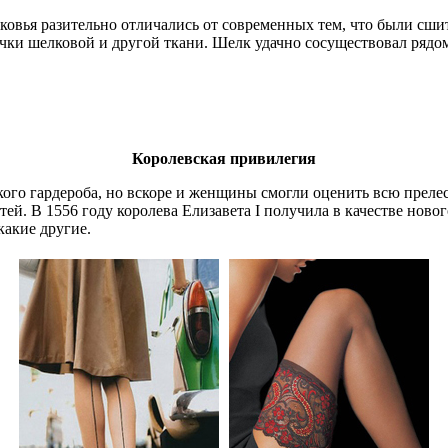
вья разительно отличались от современных тем, что были сшиты
очки шелковой и другой ткани. Шелк удачно сосуществовал рядо
Королевская привилегия
го гардероба, но вскоре и женщины смогли оценить всю прелест
й. В 1556 году королева Елизавета I получила в качестве ново
какие другие.