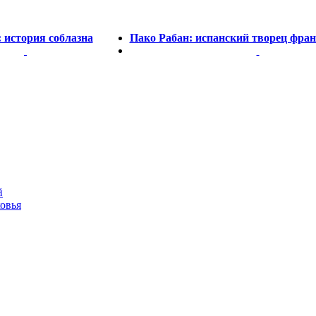
 история соблазна
Пако Рабан: испанский творец фра
й
овья