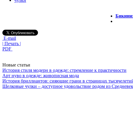
чулки
Бикини:
E-mail
| Печать |
PDF
Новые статьи
История стиля модерн в одежде: стремление к практичности
Арт нуво в одежде: живописная мода
История бриллиантов: сияющие грани в страницах тысячелети
Шелковые чулки – доступное удовольствие родом из Средневек