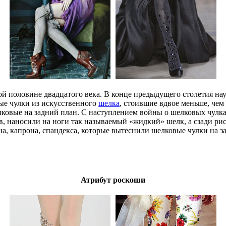
 половине двадцатого века. В конце предыдущего столетия науч
ые чулки из искусственного
шелка
, стоившие вдвое меньше, чем
лковые на задний план. С наступлением войны о шелковых чулк
ов, наносили на ноги так называемый «жидкий» шелк, а сзади 
на, капрона, спандекса, которые вытеснили шелковые чулки на з
Атрибут роскоши