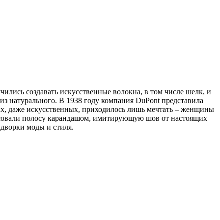
ились создавать искусственные волокна, в том числе шелк, и
 из натурального. В 1938 году компания DuPont представила
ах, даже искусственных, приходилось лишь мечтать – женщины
рисовали полосу карандашом, имитирующую шов от настоящих
адворки моды и стиля.