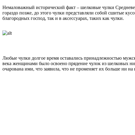
Немаловажный исторический факт – шелковые чулки Средневеко
гораздо позже, до этого чулки представляли собой сшитые кус
благородных господ, так и в аксессуарах, таких как чулки.
Любые чулки долгое время оставались принадлежностью мужско
века женщинами было освоено прядение чулок из шелковых ните
очарована ими, что заявила, что не променяет их больше ни на 