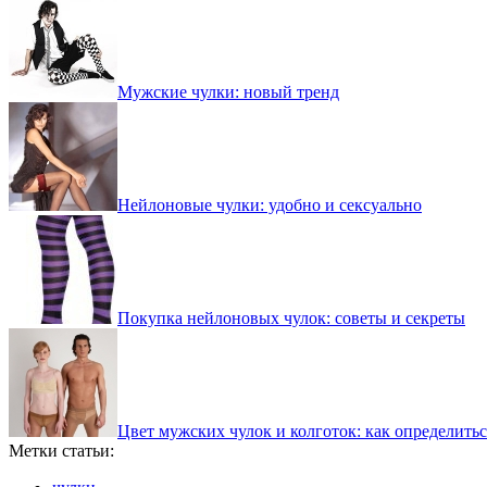
Мужские чулки: новый тренд
Нейлоновые чулки: удобно и сексуально
Покупка нейлоновых чулок: советы и секреты
Цвет мужских чулок и колготок: как определитьс
Метки статьи: