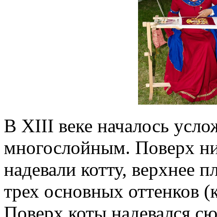
В XIII веке началось усл
многослойным. Поверх н
надевали котту, верхнее п
трех основных оттенков (к
Поверх коты надевался с