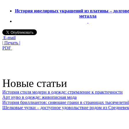
История ювелирных украшений из платины – долгове
металла
E-mail
| Печать |
PDF
Новые статьи
История стиля модерн в одежде: стремление к практичности
Арт нуво в одежде: живописная мода
История бриллиантов: сияющие грани в страницах тысячелети
Шелковые чулки – доступное удовольствие родом из Средневек