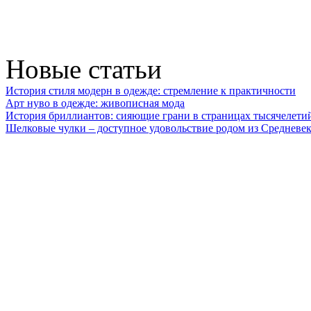
Новые статьи
История стиля модерн в одежде: стремление к практичности
Арт нуво в одежде: живописная мода
История бриллиантов: сияющие грани в страницах тысячелети
Шелковые чулки – доступное удовольствие родом из Средневек