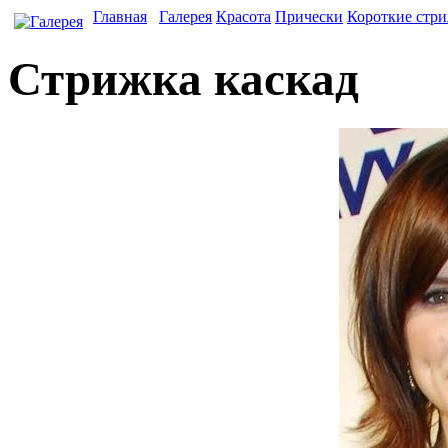
Главная
Галерея
Красота
Прически
Короткие стр
Стрижка каскад