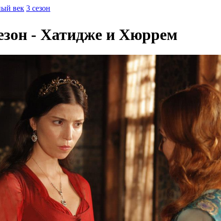
ный век
3 сезон
езон - Хатидже и Хюррем