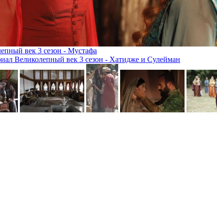
епный век 3 сезон - Мустафа
иал Великолепный век 3 сезон - Хатидже и Сулейман