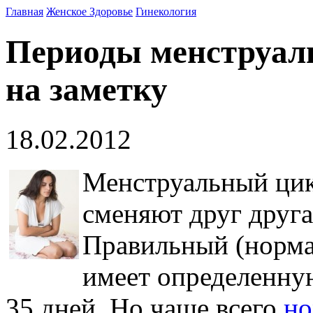
Главная
Женское Здоровье
Гинекология
Периоды менструал
на заметку
18.02.2012
Менструальный цик
сменяют друг друга
Правильный (норма
имеет определенну
35 дней. Но чаще всего
но