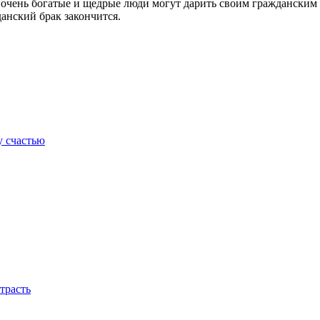
 очень богатые и щедрые люди могут дарить своим граждански
данский брак закончится.
у счастью
трасть