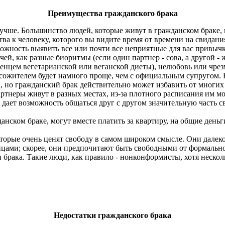
Преимущества гражданского брака
учше. Большинство людей, которые живут в гражданском браке, 
а к человеку, которого вы видите время от времени на свиданиях
можность выявить все или почти все неприятные для вас привыч
чей, как разные биоритмы (если один партнер - сова, а другой 
енцем вегетарианской или веганской диеты), нелюбовь или чрез
 сожителем будет намного проще, чем с официальным супругом. К
, но гражданский брак действительно может избавить от многих
тнеры живут в разных местах, из-за плотного расписания им мо
 дает возможность общаться друг с другом значительную часть с
нском браке, могут вместе платить за квартиру, на общие деньг
торые очень ценят свободу в самом широком смысле. Они далеко
цами; скорее, они предпочитают быть свободными от формальнос
и брака. Такие люди, как правило - нонконформисты, хотя неск
Недостатки гражданского брака