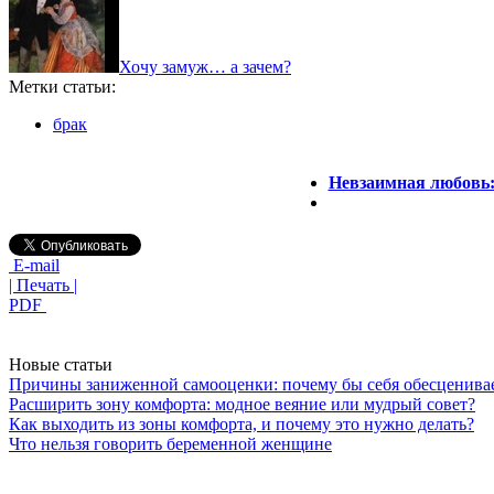
Хочу замуж… а зачем?
Метки статьи:
брак
Невзаимная любовь: 
E-mail
| Печать |
PDF
Новые статьи
Причины заниженной самооценки: почему бы себя обесценива
Расширить зону комфорта: модное веяние или мудрый совет?
Как выходить из зоны комфорта, и почему это нужно делать?
Что нельзя говорить беременной женщине