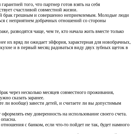
гарантией того, что партнер готов взять на себя
ствует счастливой совместной жизни.
ский брак грешным и совершенно неприемлемым. Молодые люди
ться с неприятием добрачных отношений со стороны
е, разводятся чаще, чем те, кто начала жить вместе только
нее их вряд ли ожидает эйфория, характерная для новобрачных,
 кухне и в первый месяц радоваться виду двух зубных щеток в
брак через несколько месяцев совместного проживания,
ужно сказать заранее.
те ли вообще) завести детей, и считаете ли вы допустимым
 оформлять ему доверенность на использование своего счета.
 опасна.
отношения с банком, если что-то пойдет не так, будет намного