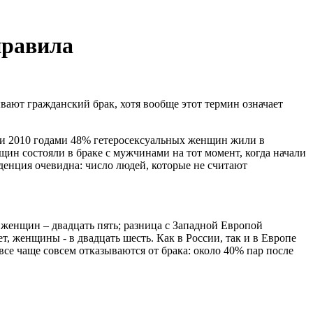
правила
вают гражданский брак, хотя вообще этот термин означает
6 и 2010 годами 48% гетеросексуальных женщин жили в
нщин состояли в браке с мужчинами на тот момент, когда начали
нденция очевидна: число людей, которые не считают
у женщин – двадцать пять; разница с Западной Европой
, женщины - в двадцать шесть. Как в России, так и в Европе
все чаще совсем отказываются от брака: около 40% пар после