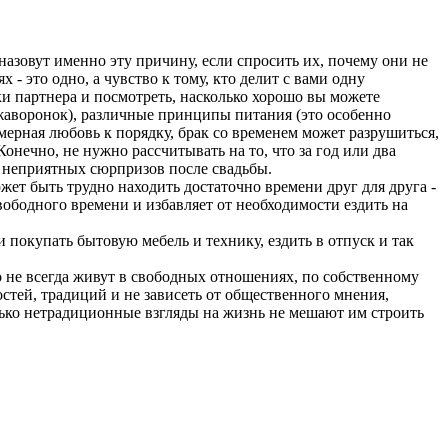
назовут именно эту причину, если спросить их, почему они не
 - это одно, а чувство к тому, кто делит с вами одну
ки партнера и посмотреть, насколько хорошо вы можете
- жаворонок), различные принципы питания (это особенно
мерная любовь к порядку, брак со временем может разрушиться,
онечно, не нужно рассчитывать на то, что за год или два
 неприятных сюрпризов после свадьбы.
жет быть трудно находить достаточно времени друг для друга -
вободного времени и избавляет от необходимости ездить на
и покупать бытовую мебель и технику, ездить в отпуск и так
 не всегда живут в свободных отношениях, по собственному
тей, традиций и не зависеть от общественного мнения,
олько нетрадиционные взгляды на жизнь не мешают им строить