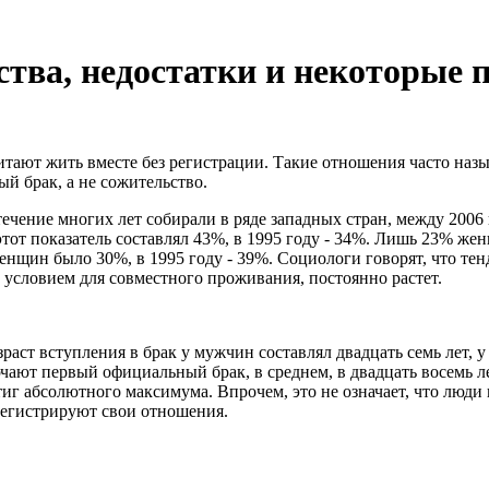
тва, недостатки и некоторые 
тают жить вместе без регистрации. Такие отношения часто назы
й брак, а не сожительство.
 течение многих лет собирали в ряде западных стран, между 200
этот показатель составлял 43%, в 1995 году - 34%. Лишь 23% же
женщин было 30%, в 1995 году - 39%. Социологи говорят, что те
условием для совместного проживания, постоянно растет.
зраст вступления в брак у мужчин составлял двадцать семь лет, 
ают первый официальный брак, в среднем, в двадцать восемь лет
тиг абсолютного максимума. Впрочем, это не означает, что люди 
регистрируют свои отношения.