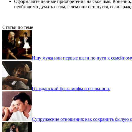
Оформляйте ценные приобретения на свое имя. Конечно,
необходимо думать о том, с чем они останутся, если граж
Статьи по теме
Ищу мужа или первые шаги по пути к семейном
Гражданский брак: мифы и реальность
Cупружеские отношения: как сохранить былую с