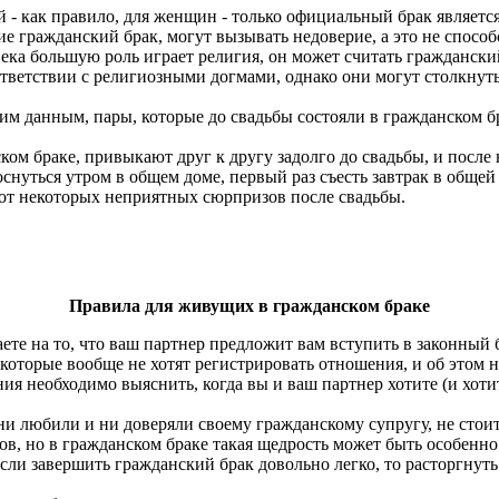
- как правило, для женщин - только официальный брак является 
е гражданский брак, могут вызывать недоверие, а это не способ
века большую роль играет религия, он может считать граждан
оответствии с религиозными догмами, однако они могут столкну
м данным, пары, которые до свадьбы состояли в гражданском брак
м браке, привыкают друг к другу задолго до свадьбы, и после 
снуться утром в общем доме, первый раз съесть завтрак в общей
 от некоторых неприятных сюрпризов после свадьбы.
Правила для живущих в гражданском браке
ете на то, что ваш партнер предложит вам вступить в законный 
 которые вообще не хотят регистрировать отношения, и об этом н
ия необходимо выяснить, когда вы и ваш партнер хотите (и хоти
ни любили и ни доверяли своему гражданскому супругу, не стоит
ов, но в гражданском браке такая щедрость может быть особенно
сли завершить гражданский брак довольно легко, то расторгнуть 