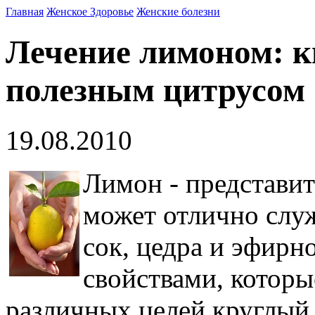
Главная
Женское Здоровье
Женские болезни
Лечение лимоном: к
полезным цитрусом
19.08.2010
Лимон - представи
может отлично служ
сок, цедра и эфирн
свойствами, которы
различных целей круглый 