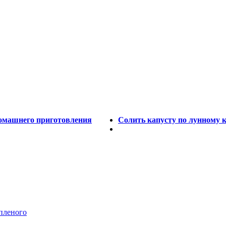
домашнего приготовления
Солить капусту по лунному 
пленого