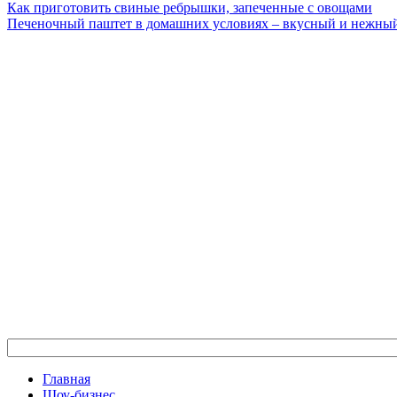
Как приготовить свиные ребрышки, запеченные с овощами
Печеночный паштет в домашних условиях – вкусный и нежный
Главная
Шоу-бизнес