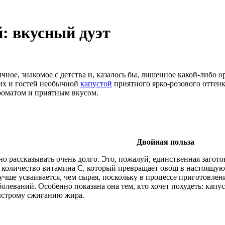
й: вкусный дуэт
ное, знакомое с детства и, казалось бы, лишенное какой-либо ор
их и гостей необычной
капустой
приятного ярко-розового оттенк
роматом и приятным вкусом.
Двойная польза
 рассказывать очень долго. Это, пожалуй, единственная загото
е количество витамина C, который превращает овощ в настоящу
лучше усваивается, чем сырая, поскольку в процессе приготовлен
олеваний. Особенно показана она тем, кто хочет похудеть: капу
ыстрому сжиганию жира.