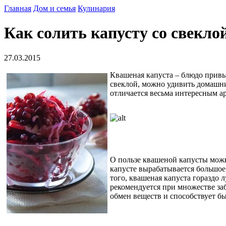
Главная
Дом и семья
Кулинария
Как солить капусту со свекло
27.03.2015
Квашеная капуста – блюдо привыч
свеклой, можно удивить домашн
отличается весьма интересным а
О пользе квашеной капусты можно
капусте вырабатывается большо
того, квашеная капуста гораздо 
рекомендуется при множестве заб
обмен веществ и способствует б