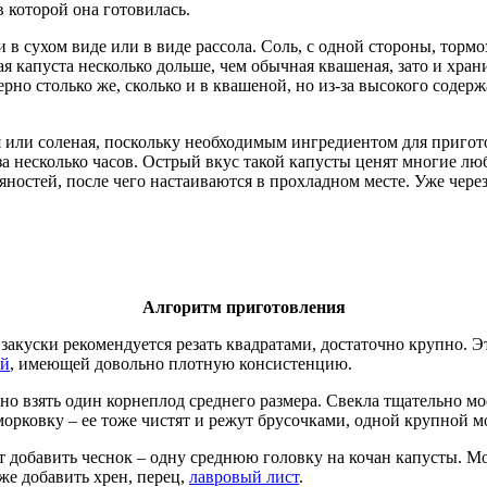
в которой она готовилась.
в сухом виде или в виде рассола. Соль, с одной стороны, тормо
ая капуста несколько дольше, чем обычная квашеная, зато и хран
рно столько же, сколько и в квашеной, но из-за высокого содер
 или соленая, поскольку необходимым ингредиентом для приготов
 за несколько часов. Острый вкус такой капусты ценят многие 
яностей, после чего настаиваются в прохладном месте. Уже чере
Алгоритм приготовления
закуски рекомендуется резать квадратами, достаточно крупно. Э
ой
, имеющей довольно плотную консистенцию.
о взять один корнеплод среднего размера. Свекла тщательно мо
орковку – ее тоже чистят и режут брусочками, одной крупной м
ет добавить чеснок – одну среднюю головку на кочан капусты. М
же добавить хрен, перец,
лавровый лист
.