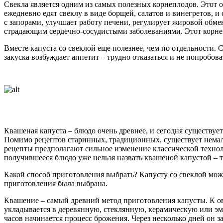
Свекла является одним из самых полезных корнеплодов. Этот о
ежедневно едят свеклу в виде борщей, салатов и винегретов, 
с запорами, улучшает работу печени, регулирует жировой обм
страдающим сердечно-сосудистыми заболеваниями. Этот корнеп
Вместе капуста со свеклой еще полезнее, чем по отдельности.
закуска возбуждает аппетит – трудно отказаться и не попробова
Квашеная капуста – блюдо очень древнее, и сегодня существуе
Помимо рецептов старинных, традиционных, существует немал
рецепты предполагают сильное изменение классической технол
получившееся блюдо уже нельзя назвать квашеной капустой – 
Какой способ приготовления выбрать? Капусту со свеклой можно
приготовления была выбрана.
Квашение – самый древний метод приготовления капусты. К ов
укладывается в деревянную, стеклянную, керамическую или эма
часов начинается процесс брожения. Через несколько дней он з