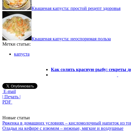
Квашеная капуста: простой рецепт здоровья
Квашеная капуста: неоспоримая польза
Метки статьи:
капуста
Как солить красную рыбу: секреты 
E-mail
| Печать |
PDF
Новые статьи
Ряженка в домашних условиях – кисломолочный напиток из то
Оладьи на кефире с изюмом – нежные, мягкие и воздушные