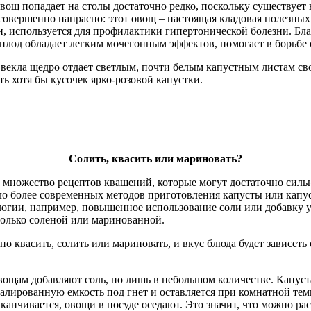
вощ попадает на столы достаточно редко, поскольку существует 
и совершенно напрасно: этот овощ – настоящая кладовая полезны
ен, используется для профилактики гипертонической болезни. Б
лод обладает легким мочегонным эффектов, помогает в борьбе 
 Свекла щедро отдает светлым, почти белым капустным листам св
ть хотя бы кусочек ярко-розовой капустки.
Солить, квасить или мариновать?
т множество рецептов квашений, которые могут достаточно сильн
о более современных методов приготовления капусты или капус
огии, например, повышенное использование соли или добавку ук
только соленой или маринованной.
 квасить, солить или мариновать, и вкус блюда будет зависеть о
ощам добавляют соль, но лишь в небольшом количестве. Капуст
лированную емкость под гнет и оставляется при комнатной темп
аканчивается, овощи в посуде оседают. Это значит, что можно ра