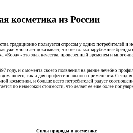
ая косметика из России
ства традиционно пользуется спросом у одних потребителей и не
торая уже много лет доказывает, что не только зарубежные брен
а «Кора» - это знак качества, проверенный временем и много
997 году, и с момента своего появления на рынке лечебно-проф
ля домашнего, так и для профессионального применения. Сегодня
ьной косметики, и больше всего потребителей радует соотношен
гается по невысокой стоимости, что делает ее еще более попул
Силы природы в косметике