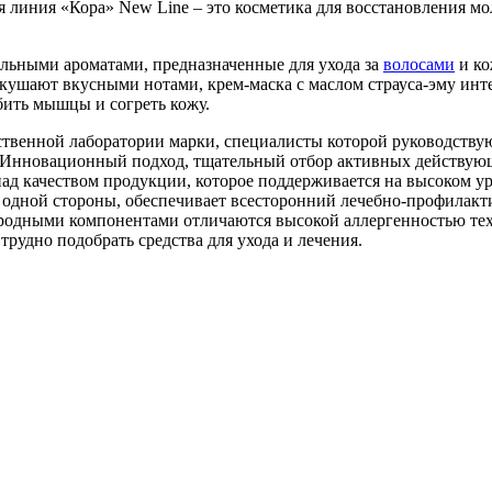
линия «Кора» New Line – это косметика для восстановления мо
ельными ароматами, предназначенные для ухода за
волосами
и ко
кушают вкусными нотами, крем-маска с маслом страуса-эму инт
абить мышцы и согреть кожу.
бственной лаборатории марки, специалисты которой руководств
. Инновационный подход, тщательный отбор активных действу
ад качеством продукции, которое поддерживается на высоком у
одной стороны, обеспечивает всесторонний лечебно-профилактиче
риродными компонентами отличаются высокой аллергенностью те
рудно подобрать средства для ухода и лечения.