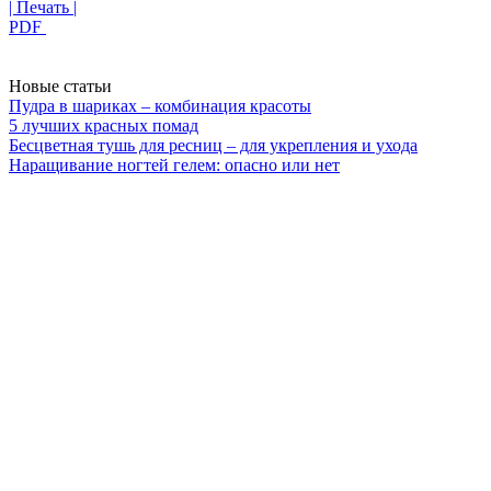
| Печать |
PDF
Новые статьи
Пудра в шариках – комбинация красоты
5 лучших красных помад
Бесцветная тушь для ресниц – для укрепления и ухода
Наращивание ногтей гелем: опасно или нет