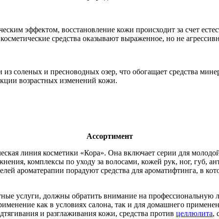
ческим эффектом, восстановление кожи происходит за счет есте
косметические средства оказывают выраженное, но не агрессивн
 из соленых и пресноводных озер, что обогащает средства мине
рекции возрастных изменений кожи.
Ассортимент
ская линия косметики «Кора». Она включает серии для молодой
жнения, комплексы по уходу за волосами, кожей рук, ног, губ, 
телей ароматерапии порадуют средства для ароматифтинга, в ко
ные услуги, должны обратить внимание на профессиональную л
именение как в условиях салона, так и для домашнего примене
одтягивания и разглаживания кожи, средства против
целлюлита
,