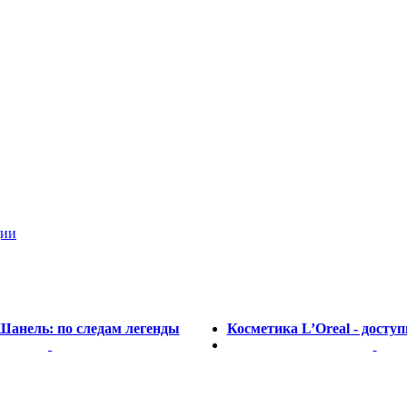
ции
Шанель: по следам легенды
Косметика L’Oreal - досту