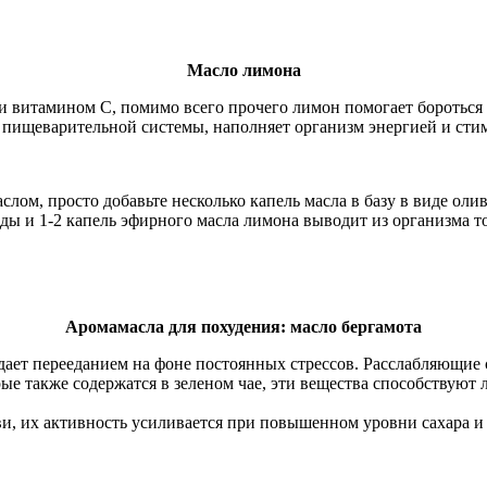
Масло лимона
 и витамином С, помимо всего прочего лимон помогает боротьс
у пищеварительной системы, наполняет организм энергией и ст
ом, просто добавьте несколько капель масла в базу в виде олив
ды и 1-2 капель эфирного масла лимона выводит из организма то
Аромамасла для похудения: масло бергамота
адает перееданием на фоне постоянных стрессов. Расслабляющие
ые также содержатся в зеленом чае, эти вещества способствую
ви, их активность усиливается при повышенном уровни сахара и