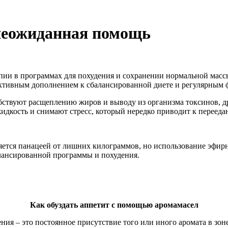
 неожиданная помощь
пии в программах для похудения и сохранении нормальной массы
ктивным дополнением к сбалансированной диете и регулярным 
ствуют расщеплению жиров и выводу из организма токсинов, д
дкость и снимают стресс, который нередко приводит к перееда
ляется панацеей от лишних килограммов, но использование эфи
ансированной программы и похудения.
Как обуздать аппетит с помощью аромамасел
ия – это постоянное присутствие того или иного аромата в зоне