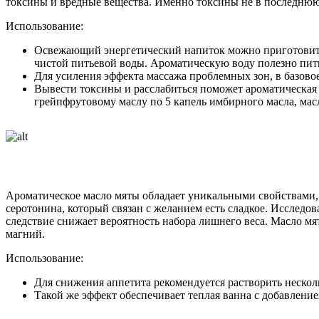
токсины и вредные вещества. Именно токсины не в последнюю
Использование:
Освежающий энергетический напиток можно приготовить,
чистой питьевой воды. Ароматическую воду полезно пить
Для усиления эффекта массажа проблемных зон, в базовое
Вывести токсины и расслабиться поможет ароматическая 
грейпфрутовому маслу по 5 капель имбирного масла, масл
Ароматическое масло мяты обладает уникальными свойствами, 
серотонина, который связан с желанием есть сладкое. Исследов
следствие снижает вероятность набора лишнего веса. Масло мя
магний.
Использование:
Для снижения аппетита рекомендуется растворить несколь
Такой же эффект обеспечивает теплая ванна с добавлением