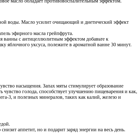
овое масло обладает противовоспалительным эффектом.
евой воды. Масло усилит очищающий и диетический эффект
апель эфирного масла грейпфрута.
Для ванны с антицеллюлитным эффектом добавьте к
шку яблочного уксуса, полежите в ароматной ванне 30 минут.
чувство насыщения. Запах мяты стимулирует образование
ть чувство голода, способствует улучшению пищеварения и как,
га-3, и полезных минералов, таких как калий, железо и
едой.
снизит аппетит, но и подарит заряд энергии на весь день.