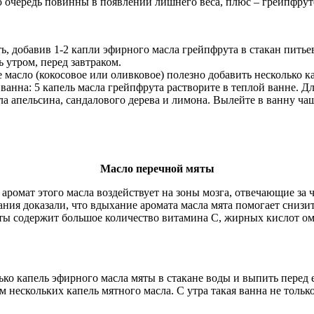
 очередь повинны в появлении лишнего веса, плюс – грейпфрут
 добавив 1-2 капли эфирного масла грейпфрута в стакан пить
 утром, перед завтраком.
 масло (кокосовое или оливковое) полезно добавить несколько к
ванна: 5 капель масла грейпфрута растворите в теплой ванне. 
а апельсина, сандалового дерева и лимона. Вылейте в ванну ча
Масло перечной мяты
аромат этого масла воздействует на зоны мозга, отвечающие за 
ания доказали, что вдыхание аромата масла мята помогает снизи
ты содержит большое количество витамина С, жирных кислот оме
ко капель эфирного масла мяты в стакане воды и выпить перед 
 нескольких капель мятного масла. С утра такая ванна не только 