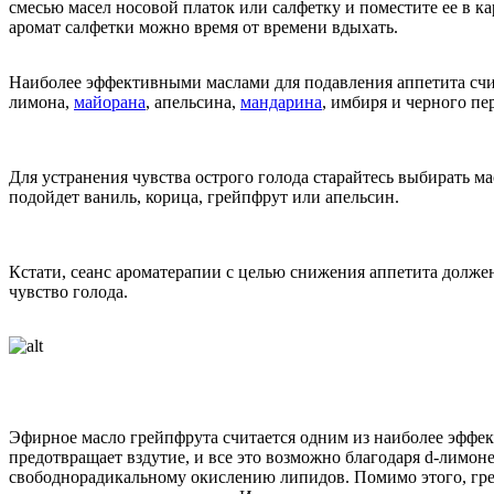
смесью масел носовой платок или салфетку и поместите ее в к
аромат салфетки можно время от времени вдыхать.
Наиболее эффективными маслами для подавления аппетита счит
лимона,
майорана
, апельсина,
мандарина
, имбиря и черного пе
Для устранения чувства острого голода старайтесь выбирать м
подойдет ваниль, корица, грейпфрут или апельсин.
Кстати, сеанс ароматерапии с целью снижения аппетита должен
чувство голода.
Эфирное масло грейпфрута считается одним из наиболее эффек
предотвращает вздутие, и все это возможно благодаря d-лимон
свободнорадикальному окислению липидов. Помимо этого, гре