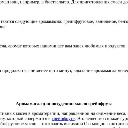
арман или, например, в бюстгальтер. Для приготовления смеси д
аются следующие аромамасла: грейпфрутовое, ванильное, бензо
рца.
асла, аромат которых напоминает вам запах любимых продуктов.
 продолжаться не менее пяти минут, вдыхание аромамасла менее
Аромамасла для похудения: масло грейпфрута
тивных масел в ароматерапии, направленной на снижение веса. 
ену, который содержится в
грейпфруте
. Это вещество снижает ур
йпфрутовое масло – это кладезь витамина С и мощного антиокс