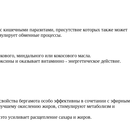
я с кишечными паразитами, присутствие которых также может
имулирует обменные процессы.
кового, миндального или кокосового масла.
ксины и оказывает витаминно - энергетическое действие.
 свойства бергамота особо эффективны в сочетании с эфирным
т лучшему окислению жиров, стимулируют метаболизм и
 это усиливает расщепление сахара и жиров.