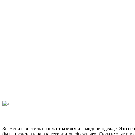
Знаменитый стиль гранж отразился и в модной одежде. Это осо
быть представлена в категории «небрежные». Сюда входят и р