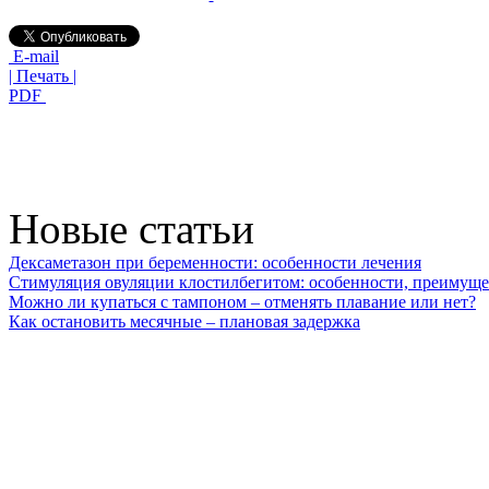
E-mail
| Печать |
PDF
Новые статьи
Дексаметазон при беременности: особенности лечения
Стимуляция овуляции клостилбегитом: особенности, преимуще
Можно ли купаться с тампоном – отменять плавание или нет?
Как остановить месячные – плановая задержка