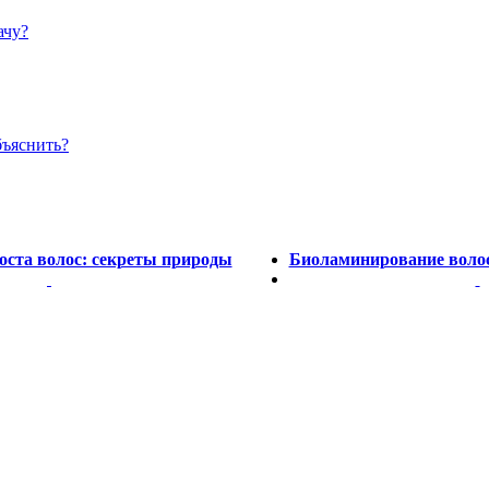
ачу?
бъяснить?
оста волос: секреты природы
Биоламинирование волос