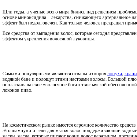
Шли годы, а ученые всего мира бились над решением проблемы
основе миноксидила – лекарства, снижающего артериальное да
эффект был недолговечен. Как только человек прекращал прим
Все средства от выпадения волос, которые сегодня представле
эффектом укрепления волосяной луковицы.
Самыми популярными являются отвары из корня
лопуха
,
крап
водяной бане и полощут этими настоями волосы. Большой плюс
ополаскивала свое «волосяное богатство» мягкой обессоленной
локонов пиво.
На косметическом рынке имеется огромное количество средств 
Это шампуни и гели для мытья волос поддерживающие водный
маски, масла, которые питают корни волос кератином, проте