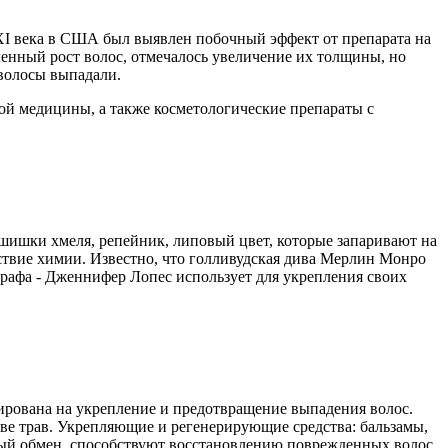
ХХI века в США был выявлен побочный эффект от препарата на
енный рост волос, отмечалось увеличение их толщины, но
 волосы выпадали.
ной медицины, а также косметологические препараты с
я шишки хмеля, репейник, липовый цвет, которые запаривают на
тствие химии. Известно, что голливудская дива Мерлин Монро
графа - Дженнифер Лопес использует для укрепления своих
тирована на укрепление и предотвращение выпадения волос.
е трав. Укрепляющие и регенерирующие средства: бальзамы,
ный обмен, способствуют восстановлению поврежденных волос,