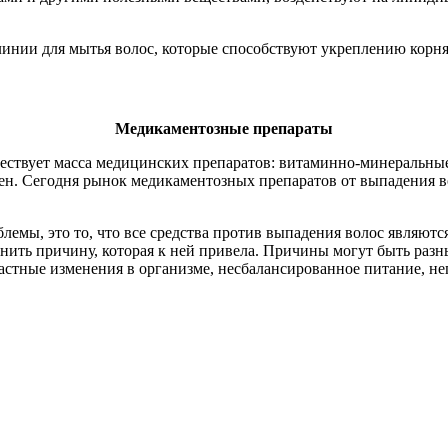
инии для мытья волос, которые способствуют укреплению корня
Медикаментозные препараты
ствует масса медицинских препаратов: витаминно-минеральные 
н. Сегодня рынок медикаментозных препаратов от выпадения во
блемы, это то, что все средства против выпадения волос являю
ить причину, которая к ней привела. Причины могут быть разн
астные изменения в организме, несбалансированное питание, не