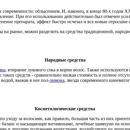
 современности: облысением. И, наконец, в конце 80-х годов 
вление. При его использовании действительно был отмечен усил
енение препарата, эффект быстро исчезал и все новые отросшие
ны на рынке, можно разделить на средства традиционной, народ
Народные средства
ивы
, втирание лукового сока в корни волос. Также используютс
 таких средств - сравнительно низкая стоимость и полное отсу
 водой, выжав в нее пол-
лимона
, звезда современного кинемато
Косметологические средства
по уходу за волосами, как правило, большая часть из них ориен
 баланс и насыщающие витаминами, лечебные шампуни на основ
инами и другими полезными веществами, воздействуют на липид