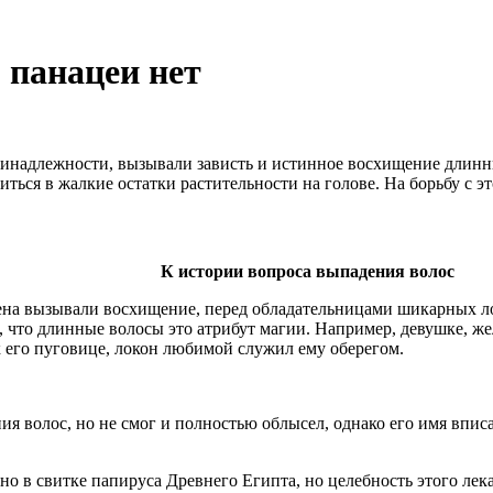
 панацеи нет
ринадлежности, вызывали зависть и истинное восхищение длинны
иться в жалкие остатки растительности на голове. На борьбу с 
К истории вопроса выпадения волос
ена вызывали восхищение, перед обладательницами шикарных л
, что длинные волосы это атрибут магии. Например, девушке, ж
к его пуговице, локон любимой служил ему оберегом.
 волос, но не смог и полностью облысел, однако его имя вписа
о в свитке папируса Древнего Египта, но целебность этого лека