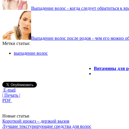
Выпадение волос - когда следует обратиться к вр
Выпадение волос после родов - чем его можно о
Метки статьи:
выпадение волос
Витамины для р
E-mail
| Печать |
PDF
Новые статьи
Короткий ирокез – дерзкий вызов
Лучшие текстурирующие средства для волос