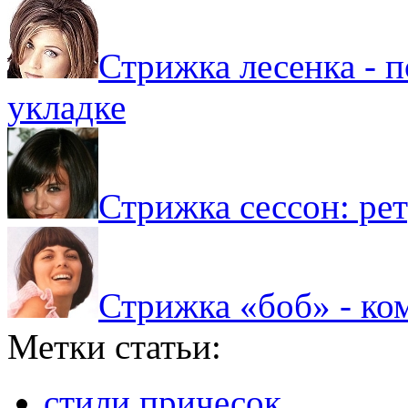
Стрижка лесенка - п
укладке
Стрижка сессон: рет
Стрижка «боб» - ко
Метки статьи:
стили причесок