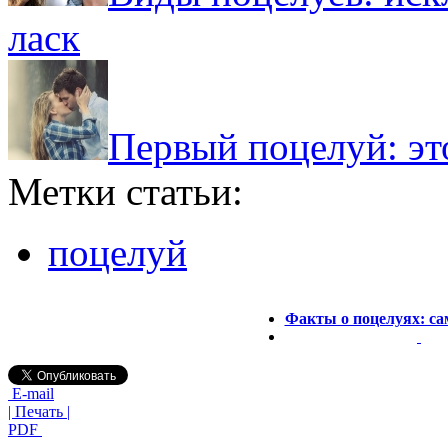
ласк
Первый поцелуй: эт
Метки статьи:
поцелуй
Факты о поцелуях: са
E-mail
| Печать |
PDF