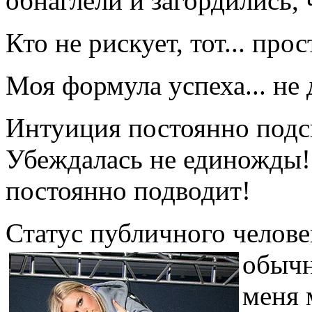
обнаглели и загордились, 
Кто не рискует, тот... про
Моя формула успеха... не
Интуиция постоянно подск
Убеждалась не единожды!
постоянно подводит!
Статус публичного человек
обычн
меня 