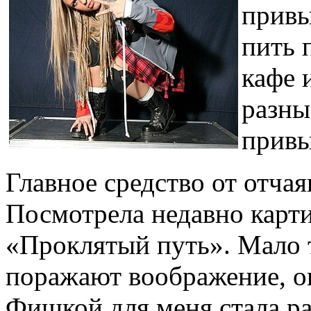
привы
пить 
кафе 
разны
привы
Главное средство от отчая
Посмотрела недавно карт
«Проклятый путь». Мало 
поражают воображение, он
Фишкой для меня стала р