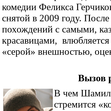
комедии Феликса Герчиков
снятой в 2009 году. Посл
похождений с самыми, ка
красавицами, влюбляется 
«серой» внешностью, оцен
Вызов 
В чем Шамил
стремится «ко