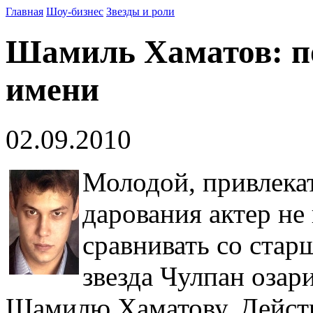
Главная
Шоу-бизнес
Звезды и роли
Шамиль Хаматов: по
имени
02.09.2010
Молодой, привлека
дарования актер не
сравнивать со старш
звезда Чулпан озари
Шамилю Хаматову. Действ