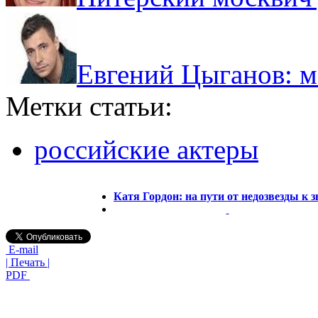
Евгений Цыганов: м
Метки статьи:
российские актеры
Катя Гордон: на пути от недозвезды к з
E-mail
| Печать |
PDF