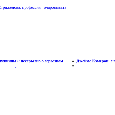
Стриженова: профессия - очаровывать
мужчины»: несерьезно о серьезном
Джеймс Кэмерон: с