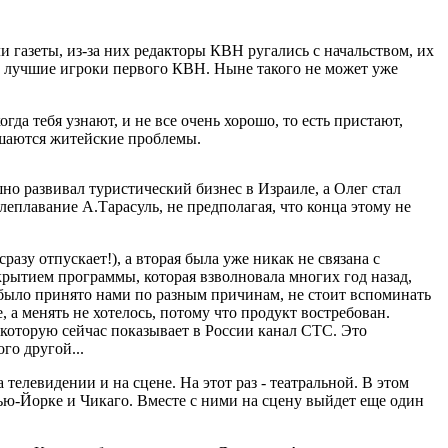
 газеты, из-за них редакторы КВН ругались с начальством, их
то лучшие игроки первого КВН. Ныне такого не может уже
огда тебя узнают, и не все очень хорошо, то есть пристают,
решаются житейские проблемы.
но развивал туристический бизнес в Израиле, а Олег стал
еплавание А.Тарасуль, не предполагая, что конца этому не
азу отпускает!), а вторая была уже никак не связана с
рытием программы, которая взволновала многих год назад,
 было принято нами по разным причинам, не стоит вспоминать
 а менять не хотелось, потому что продукт востребован.
которую сейчас показывает в России канал СТС. Это
го другой...
телевидении и на сцене. На этот раз - театральной. В этом
Нью-Йорке и Чикаго. Вместе с ними на сцену выйдет еще один