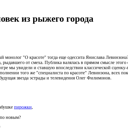
овек из рыжего города
тый монолог "О красоте" тогда еще одессита Янислава Левинзона
а, рыдавшего от смеха. Публика валялась в прямом смысле этого
е игре мы увидели и ставшую впоследствии классической сценку-
олнении того же "специалиста по красоте" Левинзона, всех пок
 будущая звезда эстрады и телевидения Олег Филимонов.
бабушке
пирожки
,
 по новым?
!