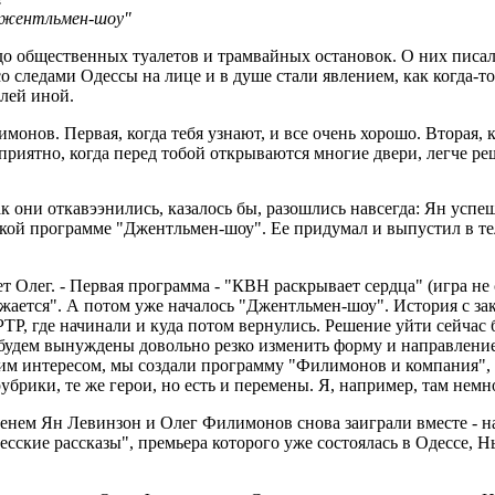
"Джентльмен-шоу"
о общественных туалетов и трамвайных остановок. О них писали
о следами Одессы на лице и в душе стали явлением, как когда-
елей иной.
монов. Первая, когда тебя узнают, и все очень хорошо. Вторая, к
 приятно, когда перед тобой открываются многие двери, легче 
 они откавээнились, казалось бы, разошлись навсегда: Ян успеш
кой программе "Джентльмен-шоу". Ее придумал и выпустил в тел
 Олег. - Первая программа - "КВН раскрывает сердца" (игра не ср
ается". А потом уже началось "Джентльмен-шоу". История с зак
ТР, где начинали и куда потом вернулись. Решение уйти сейчас
 будем вынуждены довольно резко изменить форму и направление,
им интересом, мы создали программу "Филимонов и компания", 
рики, те же герои, но есть и перемены. Я, например, там немно
менем Ян Левинзон и Олег Филимонов снова заиграли вместе - на 
сские рассказы", премьера которого уже состоялась в Одессе, 