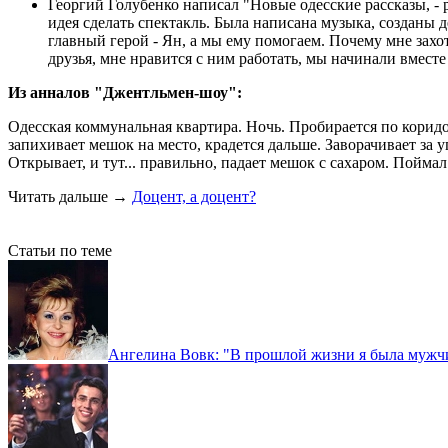
Георгий Голубенко написал "Новые одесские рассказы, -
идея сделать спектакль. Была написана музыка, созданы 
главный герой - Ян, а мы ему помогаем. Почему мне захот
друзья, мне нравится с ним работать, мы начинали вместе
Из анналов "Джентльмен-шоу":
Одесская коммунальная квартира. Ночь. Пробирается по коридо
запихивает мешок на место, крадется дальше. Заворачивает за уг
Открывает, и тут... правильно, падает мешок с сахаром. Поймал
Читать дальше
→
Доцент, а доцент?
Статьи по теме
Ангелина Вовк: "В прошлой жизни я была мужчи