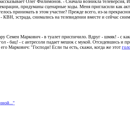
 рассказывает Олег Филимонов. - Сначала возникла телеверсия, 
декорации, придуманы сценарные ходы. Меня пригласили как акте
елось принимать в этом участие? Прежде всего, из-за прекрасно
 - КВН, эстрада, снимались на телевидении вместе и сейчас сним
ру Семен Маркович - в туалет приспичило. Вдруг - шмяк! - с ка
ол - бац! - с антресоли падает мешок с мукой. Отсидевшись и при
 его Маркович: "Господи! Если ты есть, скажи, когда же этот
гол
ной..."