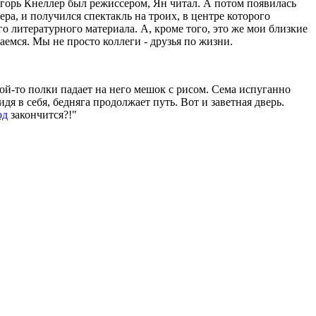
Игорь Кнеллер был режиссером, Ян читал. А потом появилась
ра, и получился спектакль на троих, в центре которого
го литературного материала. А, кроме того, это же мои близкие
аемся. Мы не просто коллеги - друзья по жизни.
кой-то полки падает на него мешок с рисом. Сема испуганно
дя в себя, бедняга продолжает путь. Вот и заветная дверь.
од
закончится?!"