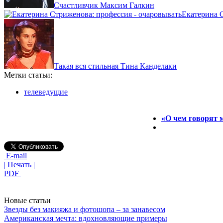
Счастливчик Максим Галкин
Екатерина 
Такая вся стильная Тина Канделаки
Метки статьи:
телеведущие
«О чем говорят 
E-mail
| Печать |
PDF
Новые статьи
Звезды без макияжа и фотошопа – за занавесом
Американская мечта: вдохновляющие примеры