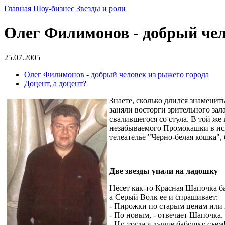
Главная
Шоу-бизнес
Звезды и роли
Олег Филимонов - добрый чел
25.07.2005
Олег Филимонов - добрый человек из рыжего города
Доцент, а доцент?
Знаете, сколько длился знамени
заняли восторги зрительного зал
свалившегося со стула. В той ж
незабываемого Промокашки в исп
телеателье "Черно-белая кошка",
Две звезды упали на ладошку
Несет как-то Красная Шапочка 
а Серый Волк ее и спрашивает:
- Пирожки по старым ценам или
- По новым, - отвечает Шапочка.
- Ну, тогда я лучше бабушку съем