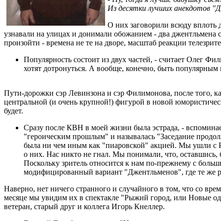
Из десятки лучших анекдотов 
О них заговорили всюду вплоть д
узнавали на улицах и донимали обожанием - два джентльмена с
произойти - времена не те на дворе, масштаб реакции телезрит
Популярность состоит из двух частей, - считает Олег Фили
хотят дотронуться. А вообще, конечно, быть популярным
Пути-дорожки сэр Левинзона и сэр Филимонова, после того, как
центральной (и очень крупной!) фигурой в новой юмористичес
будет.
Сразу после КВН в моей жизни была эстрада, - вспоминает
"героическим прошлым" и называлась "Заседание продолж
была ни чем иным как "пиаровской" акцией. Мы ушли с Р
о них. Нас никто не гнал. Мы понимали, что, оставшись,
Поскольку зритель относится к нам по-прежнему с больш
модифицированный вариант "Джентльменов", где те же руб
Наверно, нет ничего странного и случайного в том, что со вре
месяце мы увидим их в спектакле "Рыжий город, или Новые оде
ветеран, старый друг и коллега Игорь Кнеллер.