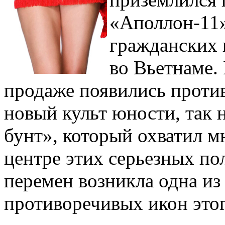
«Аполлон-11»
гражданских п
во Вьетнаме.
продаже появились против
новый культ юности, так
бунт», который охватил м
центре этих серьезных п
перемен возникла одна и
противоречивых икон этог