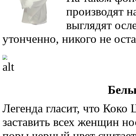
производят н
выглядят осл
утонченно, никого не ос
Белы
Легенда гласит, что Коко 
заставить всех женщин но
поры черный цвет считае