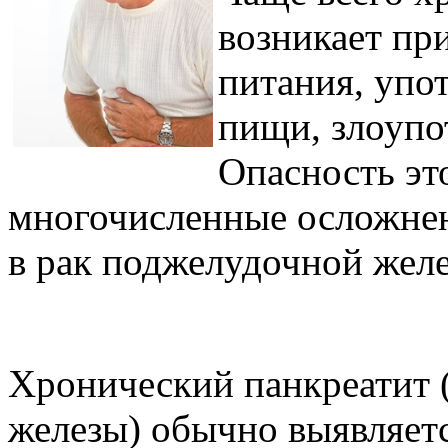
возникает пр
питания, упо
пищи, злоупо
Опасность это
многочисленные осложнен
в рак поджелудочной желе
Хронический панкреатит 
железы) обычно выявляетс