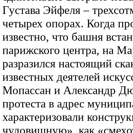
Густава Эйфеля – трехсо
четырех опорах. Когда пр
известно, что башня вста
парижского центра, на Ма
разразился настоящий ска
известных деятелей искусс
Мопассан и Александр Дю
протеста в адрес муницип
характеризовали констру
чудовищную», как «смех