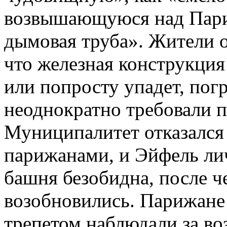
возвышающуюся над Пари
дымовая труба». Жители 
что железная конструкция
или попросту упадет, пог
неоднократно требовали п
Муниципалитет отказался
парижанами, и Эйфель лич
башня безобидна, после ч
возобновились. Парижане
трепетом наблюдали за во