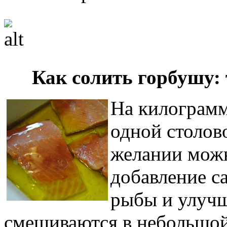
Как солить горбушу:
На килограмм
одной столов
желании можн
добавление с
рыбы и улучш
смешиваются в небольшой 