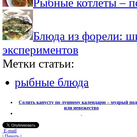
Рыбные котлеты – п
Блюда из форели: ш
экспериментов
Метки статьи:
рыбные блюда
Солить капусту по лунному календарю – мудрый под
или невежество
E-mail
| Печать |