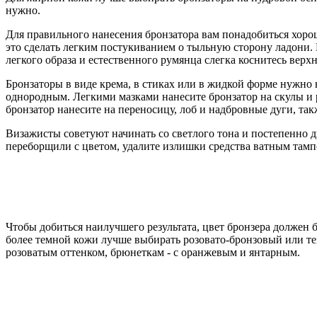
нужно.
Для правильного нанесения бронзатора вам понадобиться хоро
это сделать легким постукиванием о тыльную сторону ладони. 
легкого образа и естественного румянца слегка коснитесь верх
Бронзаторы в виде крема, в стиках или в жидкой форме нужно 
однородным. Легкими мазками нанесите бронзатор на скулы 
бронзатор нанесите на переносицу, лоб и надбровные дуги, та
Визажисты советуют начинать со светлого тона и постепенно 
переборщили с цветом, удалите излишки средства ватным тамп
Чтобы добиться наилучшего результата, цвет бронзера должен б
более темной кожи лучше выбирать розовато-бронзовый или т
розоватым оттенком, брюнеткам - с оранжевым и янтарным.