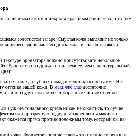
тора
ягким солнечным светом и покрыта красивым ровным золотистым
етящемся золотистом загаре. Смуглая кожа выглядит не только
 хорошего здоровья. Сегодня каждая из нас без всякого
В текстуре бронзатора должно присутствовать небольшое
йте бронзатор на один-два тона темнее, чем ваш натуральный
 цвет.
еватых тонах, и губных помад в медно-красной гамме. Не
ту оттенка вашей кожи. В
макияже глаз
достаточно
м отлично будут смотреться прозрачные чистые оттенки
Если уж без тонального крема никак не обойтись, то лучше
ектом или прозрачную пудру для закрепления макияжа.
фект окажется прямо противоположным тому, который бы вы
ой кожи, бронзаторы в виде гелей - это именно то, что вам