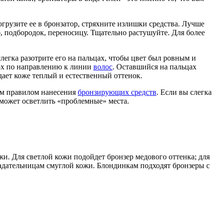
грузите ее в бронзатор, стряхните излишки средства. Лучше
, подбородок, переносицу. Тщательно растушуйте. Для более
легка разотрите его на пальцах, чтобы цвет был ровным и
рх по направлению к линии
волос
. Оставшийся на пальцах
дает коже теплый и естественный оттенок.
тым правилом нанесения
бронзирующих средств
. Если вы слегка
оможет осветлить «проблемные» места.
жи. Для светлой кожи подойдет бронзер медового оттенка; для
адательницам смуглой кожи. Блондинкам подходят бронзеры с