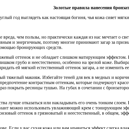
Золотые правила нанесения бронза
круглый год выглядеть как настоящая богиня, чья кожа сияет м
е вреда, чем пользы, но практически каждая из нас мечтает о св
ивным и энергичным, поэтому многие принимают загар за признак
 помощью бронирующих средств.
ранжевый оттенок и не обладает слишком матирующим эффектом. 
ишком грубо и неестественно, особенно на зрелой коже. Выбира
ридать ей мягкий естественный оттенок загара, а не изменить ее
ый тяжелый макияж. Избегайте теней для век в медных и коричн
 предпочтение контрастным оттенкам, которые подчеркнут красо
раз покрыть ресницы тушью. На губах в сочетании с бронзаторо
ства лучше отказаться или накладывать его очень тонким слоем. 
ариант можно использовать увлажняющий крем с тонирующим эфф
онзовый оттенок в грязноватый и неестественный, в общем, эф
. Если у вас сухая кожа или вам нравиться эффект слегка влажн