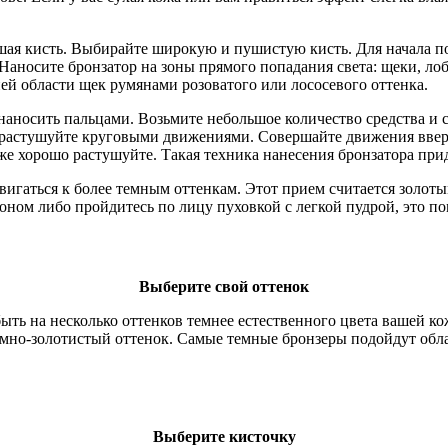
шая кисть. Выбирайте широкую и пушистую кисть. Для начала по
Наносите бронзатор на зоны прямого попадания света: щеки, лоб
ней области щек румянами розоватого или лососевого оттенка.
наносить пальцами. Возьмите небольшое количество средства и с
и растушуйте круговыми движениями. Совершайте движения вве
кже хорошо растушуйте. Такая техника нанесения бронзатора при
двигаться к более темным оттенкам. Этот прием считается золо
оном либо пройдитесь по лицу пуховкой с легкой пудрой, это п
Выберите свой оттенок
ыть на несколько оттенков темнее естественного цвета вашей ко
емно-золотистый оттенок. Самые темные бронзеры подойдут обл
Выберите кисточку