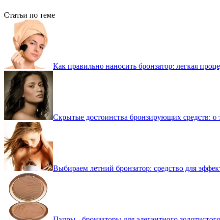
Статьи по теме
Как правильно наносить бронзатор: легкая проц
Cкрытые достоинства бронзирующих средств: о т
Выбираем летний бронзатор: средство для эффе
Пудры - бронзаторы для элегантного золотистого