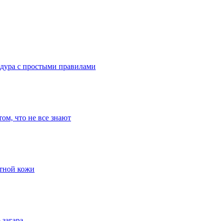
едура с простыми правилами
ом, что не все знают
ктной кожи
 загара