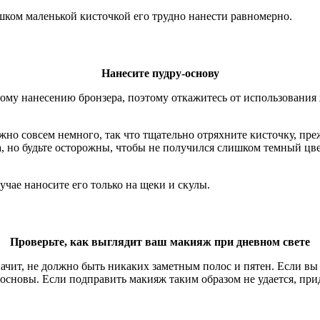
шком маленькой кисточкой его трудно нанести равномерно.
Нанесите пудру-основу
ному нанесению бронзера, поэтому откажитесь от использования
жно совсем немного, так что тщательно отряхните кисточку, преж
, но будьте осторожны, чтобы не получился слишком темный цве
учае наносите его только на щеки и скулы.
Проверьте, как выглядит ваш макияж при дневном свете
значит, не должно быть никаких заметным полос и пятен. Если в
основы. Если подправить макияж таким образом не удается, прид