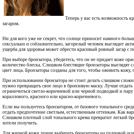
Теперь у вас есть возможность 
загаром.
Ни для кого уже не секрет, что солнце приносит намного больш
сексуально и соблазнительно, загорелый человек выглядит акт
ущерба для здоровья может обрести красивый ровный загар с
При выборе бронзатора, убедитесь, что он не придает коже о
количество блеска. Слишком блестящие бронзаторы выглядят сл
цвет лица. Бронзаторы созданы для того, чтобы оживить кожу, п
При использовании бронзатора не стоит делать слишком сложн
нужно превращать свое лицо в бронзовую маску. Лучше отдать
ограничиться светло-коричневой или черной подводкой и пару 
кораллового, красного или красно-коричневого.
Если вы пользуетесь бронзатором, от базового тонального сред
отдать предпочтение светлым, естественным оттенкам. Как в
Слишком плотный слой тонального крема превратит легкий бр
хотели получить.
Для жирной кожи лучше выбирать бронзаторы на пудровой основе