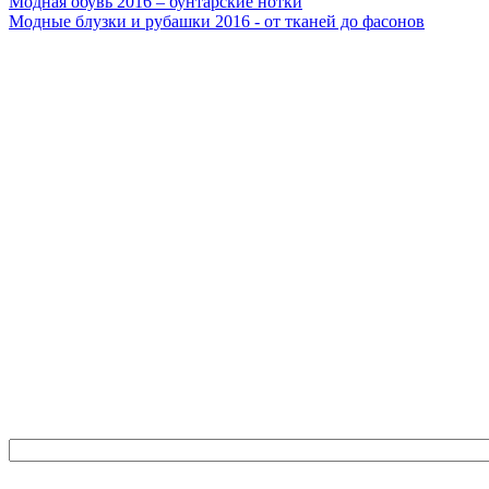
Модная обувь 2016 – бунтарские нотки
Модные блузки и рубашки 2016 - от тканей до фасонов