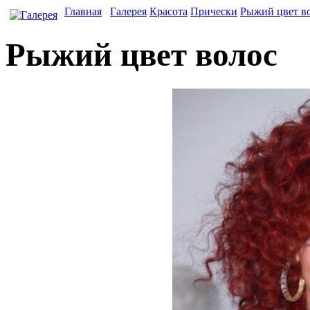
Главная
Галерея
Красота
Прически
Рыжий цвет в
Рыжий цвет волос