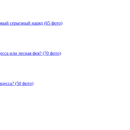
рвый серьезный наряд (65 фото)
сса или лесная фея? (70 фото)
цесса? (50 фото)