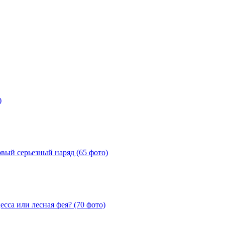
)
рвый серьезный наряд (65 фото)
сса или лесная фея? (70 фото)