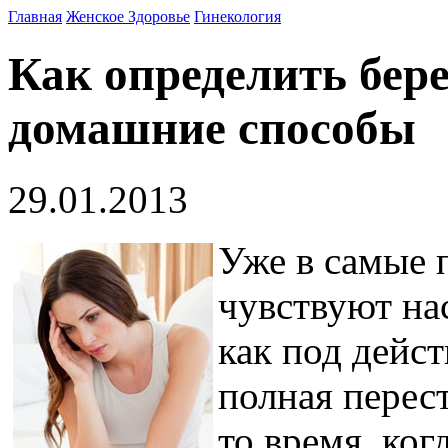
Главная
Женское Здоровье
Гинекология
Как определить бере
домашние способы
29.01.2013
Уже в самые
чувствуют на
как под дейс
полная перес
то время, ко