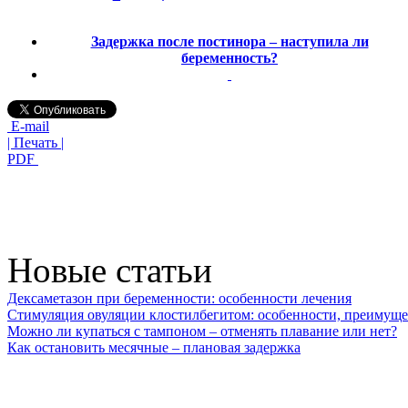
Задержка после постинора – наступила ли
беременность?
E-mail
| Печать |
PDF
Новые статьи
Дексаметазон при беременности: особенности лечения
Стимуляция овуляции клостилбегитом: особенности, преимуще
Можно ли купаться с тампоном – отменять плавание или нет?
Как остановить месячные – плановая задержка