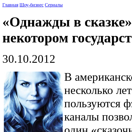
Главная
Шоу-бизнес
Сериалы
«Однажды в сказке»:
некотором государст
30.10.2012
В американск
несколько л
пользуются ф
каналы позво
один «сказоч