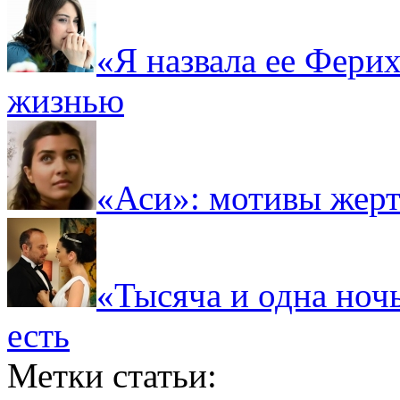
«Я назвала ее Ферих
жизнью
«Аси»: мотивы жер
«Тысяча и одна ночь
есть
Метки статьи: