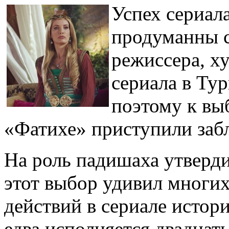
Успех сериала
продуманны с
режиссера, х
сериала в Ту
поэтому к выб
«Фатихе» приступили заб
На роль падишаха утверд
этот выбор удивил многих
действий в сериале истор
едва исполняется двадцать