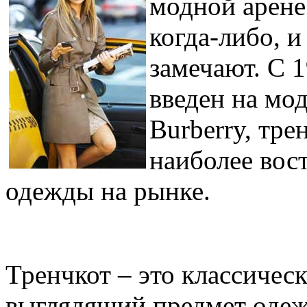
модной арене
когда-либо, 
замечают. С 1
введен на мо
Burberry, тре
наиболее вос
одежды на рынке.
Тренчкот – это классическ
выглядящий предмет одеж