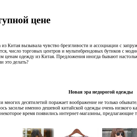
тупной цене
да из Китая вызывала чувство брезгливости и ассоциации с з
ся, число торговых центров и мультибрендовых бутиков с модно
 ценам одежду из Китая. Предложения иногда бывают настолько 
и это делать?
Новая эра недорогой одежды
 многих десятилетий поражает воображение не только обывател
ось засилье именно дешевой китайской одежды очень низкого кач
 некоторое время появились интернет-магазины, предлагающие т