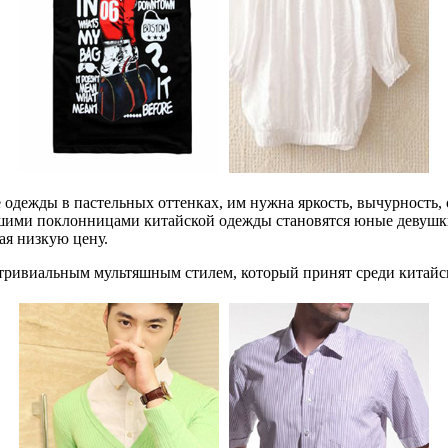
 одежды в пастельных оттенках, им нужна яркость, вычурность,
шими поклонницами китайской одежды становятся юные девушки
ая низкую цену.
тривиальным мультяшным стилем, который принят среди китайско