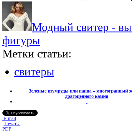
Модный свитер - вы
фигуры
Метки статьи:
свитеры
Зеленые изумруды или панна – многогранный 
драгоценного камня
E-mail
| Печать |
PDF