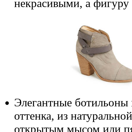
некрасивыми, a фигуру
Элегантные ботильоны 
оттенка, из натурально
открытым мысом или пя