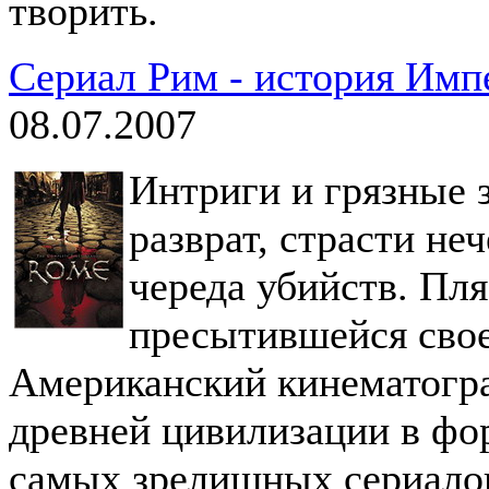
творить.
Сериал Рим - история Имп
08.07.2007
Интриги и грязные з
разврат, страсти не
череда убийств. Пля
пресытившейся сво
Американский кинематогра
древней цивилизации в фор
самых зрелищных сериалов