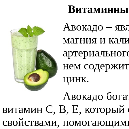
Витаминный
Авокадо – яв
магния и кали
артериальног
нем содержит
цинк.
Авокадо бога
витамин С, В, Е, который
свойствами, помогающими