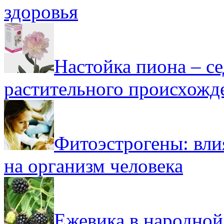
здоровья
Настойка пиона – се
растительного происхожд
Фитоэстрогены: вли
на организм человека
Ежевика в народной