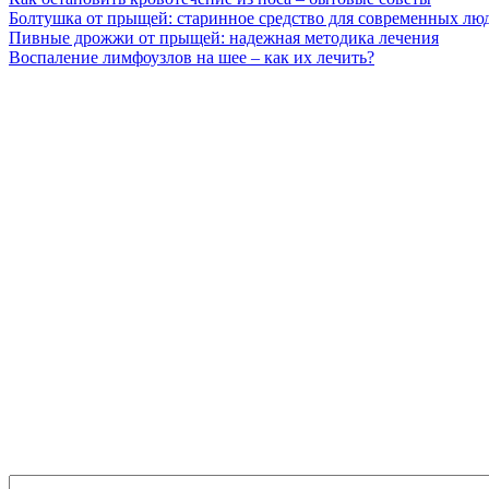
Болтушка от прыщей: старинное средство для современных лю
Пивные дрожжи от прыщей: надежная методика лечения
Воспаление лимфоузлов на шее – как их лечить?