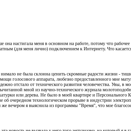
е она настигала меня в основном на работе, потому что рабочее
атным (для меня лично) подключением к Интернету. Что касаетс
е, нимало не была склонна ценить скромные радости жизни - тиш
мощи голосового аппарата, любезно предоставленного мне мату
надежно отстало от технического развития человечества. Увы, в м
вычитанной мной из научно-технического журнала молотоподобн
укатурки или дерева. Не было в моей квартире и Персонального 
тие об очередном технологическом прорыве в индустрии электроп
м же вечером я выяснила из программы "Время", что мое благосо
 эта новость не вызвала у него того энтузиазма, на который я в