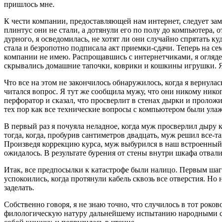
пришлось мне.
К чести компании, предоставляющей нам интернет, следует заме
плинтус они не стали, а дотянули его по полу до компьютера,
дурного, я осведомилась, не хотят ли они случайно спрятать ку
стала и безропотно подписала акт приемки-сдачи. Теперь на се
компании не имею. Распрощавшись с интернетчиками, я оглядел
скрывались домашние тапочки, коврики и кошкины игрушки. Я с
Что все на этом не закончилось обнаружилось, когда я вернула
читался вопрос. Я тут же сообщила мужу, что они никому нико
перфоратор и сказал, что просверлит в стенах дырки и проложит
тех пор как все технические вопросы с компьютером были ула
В первый раз я почуяла неладное, когда муж просверлил дыру к
тогда, когда, пробурив сантиметров двадцать, муж решил все-та
Произведя коррекцию курса, муж выбурился в наш встроенный ш
ожидалось. В результате бурения от стены внутри шкафа отвал
Итак, все предпосылки к катастрофе были налицо. Первым шаго
успокоились, когда протянули кабель сквозь все отверстия. Н
заделать.
Собственно говоря, я не знаю точно, что случилось в тот роко
филологическую натуру дальнейшему испытанию народными сре