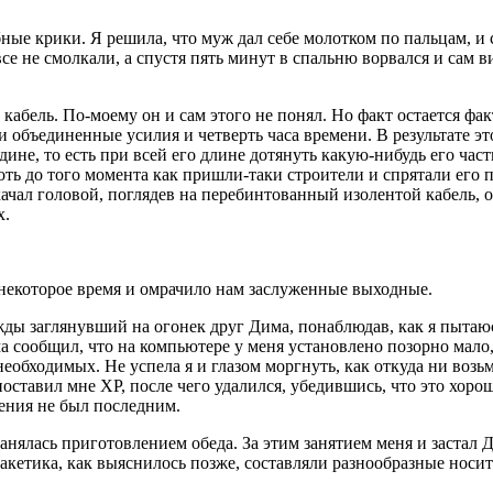
е крики. Я решила, что муж дал себе молотком по пальцам, и с
се не смолкали, а спустя пять минут в спальню ворвался и сам 
 кабель. По-моему он и сам этого не понял. Но факт остается фа
бъединенные усилия и четверть часа времени. В результате это
едине, то есть при всей его длине дотянуть какую-нибудь его ч
лоть до того момента как пришли-таки строители и спрятали его 
чал головой, поглядев на перебинтованный изолентой кабель, о
х.
екоторое время и омрачило нам заслуженные выходные.
ажды заглянувший на огонек друг Дима, понаблюдав, как я пыта
ма сообщил, что на компьютере у меня установлено позорно мал
обходимых. Не успела я и глазом моргнуть, как откуда ни возьм
оставил мне XP, после чего удалился, убедившись, что это хоро
рения не был последним.
занялась приготовлением обеда. За этим занятием меня и застал 
етика, как выяснилось позже, составляли разнообразные носи