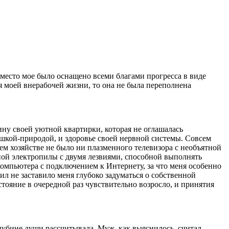
 место мое было оснащено всеми благами прогресса в виде
я моей внерабочей жизни, то она не была переполнена
ину своей уютной квартирки, которая не оглашалась
шкой-природой, и здоровье своей нервной системы. Совсем
оем хозяйстве не было ни плазменного телевизора с необъятной
ой электропилы с двумя лезвиями, способной выполнять
Компьютера с подключением к Интернету, за что меня особенно
ил не заставило меня глубоко задуматься о собственной
стояние в очередной раз чувствительно возросло, и принятия
 глубине души рассчитывала. Муж, как выяснилось, считал