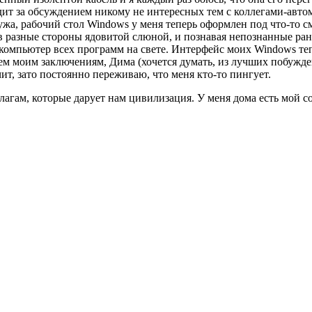
ит за обсуждением никому не интересных тем с коллегами-автомо
ужа, рабочий стол Windows у меня теперь оформлен под что-то
разные стороны ядовитой слюной, и познавая непознанные ранее
компьютер всех программ на свете. Интерфейс моих Windows те
всем моим заключениям, Дима (хочется думать, из лучших побуж
чит, зато постоянно переживаю, что меня кто-то пингует.
благам, которые дарует нам цивилизация. У меня дома есть мой