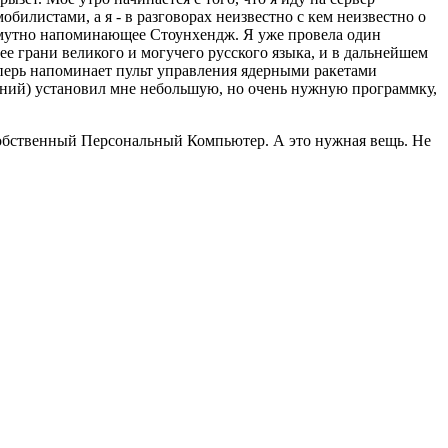
билистами, а я - в разговорах неизвестно с кем неизвестно о
 смутно напоминающее Стоунхендж. Я уже провела один
 грани великого и могучего русского языка, и в дальнейшем
перь напоминает пульт управления ядерными ракетами
дений) установил мне небольшую, но очень нужную программку,
 собственный Персональный Компьютер. А это нужная вещь. Не