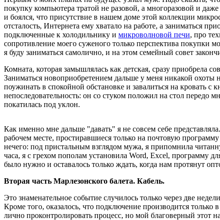
покупку компьютера тратой не разовой, а многоразовой и даже
и боялся, что присутствие в нашем доме этой коллекции микро
отсталость, Интернета ему хватало на работе, а заниматься п
подключенные к холодильнику и
микроволновой печи
, про те
сопротивление моего суженого только перспектива покупки м
я буду заниматься самолично, и на этом семейный совет закон
Комната, которая замышлялась как детская, сразу приобрела 
Заниматься новоприобретением дальше у меня никакой охоты не
поужинать в спокойной обстановке и завалиться на кровать с
непоследовательность: он со стуком положил на стол передо м
покатилась под уклон.
Как именно мне дальше "давать" я не совсем себе представлял
рабочем месте, простиравшиеся только на почтовую программу Ba
нечего: под пристальным взглядом мужа, я припомнила читан
часа, я с грехом пополам установила Word, Excel, программу 
было нужно и оставалось только ждать, когда нам протянут оп
Вторая часть Марлезонского балета. Кабель.
Это знаменательное событие случилось только через две неде
Кроме того, оказалось, что подключение производится только в
лично проконтролировать процесс, но мой благоверный этот н