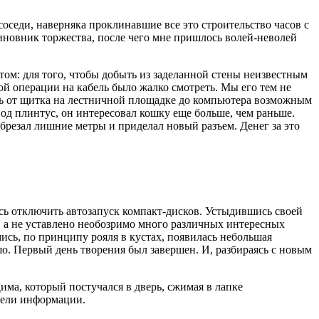
оседи, наверняка проклинавшие все это строительство часов с
виновник торжества, после чего мне пришлось волей-неволей
ктом: для того, чтобы добыть из заделанной стены неизвестным
й операции на кабель было жалко смотреть. Мы его тем не
асть от щитка на лестничной площадке до компьютера возможным
под плинтус, он интересовал кошку еще больше, чем раньше.
брезал лишние метры и приделал новый разъем. Денег за это
юсь отключить автозапуск компакт-дисков. Устыдившись своей
о, а не уставлено необозримо много различных интересных
ись, по принципу рояля в кустах, появилась небольшая
шо. Первый день творения был завершен. И, разбираясь с новым
Дима, который постучался в дверь, сжимая в лапке
тели информации.