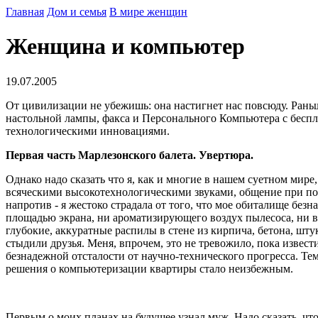
Главная
Дом и семья
В мире женщин
Женщина и компьютер
19.07.2005
От цивилизации не убежишь: она настигнет нас повсюду. Раньш
настольной лампы, факса и Персонального Компьютера с беспл
технологическими инновациями.
Первая часть Марлезонского балета. Увертюра.
Однако надо сказать что я, как и многие в нашем суетном мир
всяческими высокотехнологическими звуками, общение при по
напротив - я жестоко страдала от того, что мое обиталище без
площадью экрана, ни ароматизирующего воздух пылесоса, ни 
глубокие, аккуратные распилы в стене из кирпича, бетона, шт
стыдили друзья. Меня, впрочем, это не тревожило, пока извес
безнадежной отсталости от научно-технического прогресса. Те
решения о компьютеризации квартиры стало неизбежным.
Первым о моих планах на будущее узнал муж. Надо сказать, что