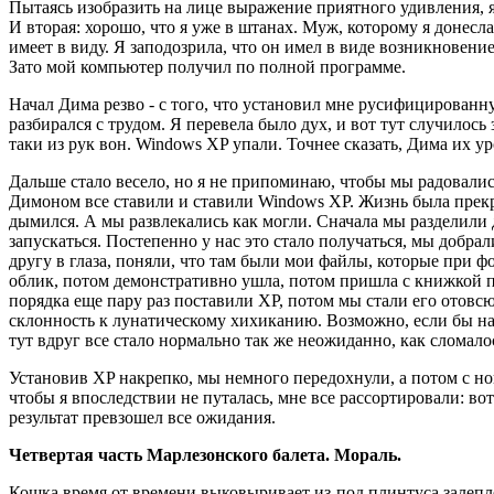
Пытаясь изобразить на лице выражение приятного удивления, я 
И вторая: хорошо, что я уже в штанах. Муж, которому я донесла
имеет в виду. Я заподозрила, что он имел в виде возникновени
Зато мой компьютер получил по полной программе.
Начал Дима резво - с того, что установил мне русифицирован
разбирался с трудом. Я перевела было дух, и вот тут случилос
таки из рук вон. Windows XP упали. Точнее сказать, Дима их у
Дальше стало весело, но я не припоминаю, чтобы мы радовалис
Димоном все ставили и ставили Windows XP. Жизнь была прекра
дымился. А мы развлекались как могли. Сначала мы разделили 
запускаться. Постепенно у нас это стало получаться, мы добр
другу в глаза, поняли, что там были мои файлы, которые при ф
облик, потом демонстративно ушла, потом пришла с книжкой по
порядка еще пару раз поставили XP, потом мы стали его отовсю
склонность к лунатическому хихиканию. Возможно, если бы на
тут вдруг все стало нормально так же неожиданно, как сломалос
Установив XP накрепко, мы немного передохнули, а потом с н
чтобы я впоследствии не путалась, мне все рассортировали: вот з
результат превзошел все ожидания.
Четвертая часть Марлезонского балета. Мораль.
Кошка время от времени выковыривает из-под плинтуса залеплен