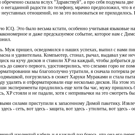
обреченно сказала вслух "Здравствуй", а про себя подумала две
 о негаданной радости по телефону, мрачно предположил, что в е
е неуставных отношений, но за это волноваться не приходилось.
ную ICQ. Это было весьма кстати, особенно учитывая языковые 
ь закономерное и даже предсказуемое событие, которое нам с Ди
ронил.
ь. Муж пришел, осведомился о наших успехах, выпил с нами пив
сна и удивительна. Компьютер, стонал, рычал, выдавал уже неч
диск на кучу дисков и ставили XP на каждый, чтобы добраться д
ались до самого первого, удостоверились, что слезами горю не 
орматировании мы благополучно утратили, я сначала потеряла ре
дмышкой, погрузилась в сюжет Харуки Мураками и стала пытатьс
ду удалять и отформатировали еще несколько дисков. На этом эт
ши эксперименты продлились еще хотя бы час, мужу пришлось б
ь, XP стояли и не падали, хотя с непривычки на это смотреть бы
овыми силами приступили к запасенному Димой пакетику. Извлеч
десь - сеть, вот здесь - защита, вот здесь - утилиты, вот здесь -
ный изолентой кабель и я каждый раз боюсь, что она его перегры