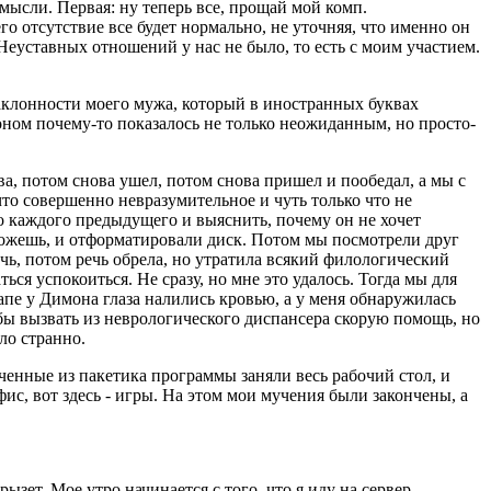
 мысли. Первая: ну теперь все, прощай мой комп.
го отсутствие все будет нормально, не уточняя, что именно он
 Неуставных отношений у нас не было, то есть с моим участием.
наклонности моего мужа, который в иностранных буквах
моном почему-то показалось не только неожиданным, но просто-
а, потом снова ушел, потом снова пришел и пообедал, а мы с
то совершенно невразумительное и чуть только что не
о каждого предыдущего и выяснить, почему он не хочет
поможешь, и отформатировали диск. Потом мы посмотрели друг
чь, потом речь обрела, но утратила всякий филологический
я успокоиться. Не сразу, но мне это удалось. Тогда мы для
апе у Димона глаза налились кровью, а у меня обнаружилась
ы вызвать из неврологического диспансера скорую помощь, но
ло странно.
енные из пакетика программы заняли весь рабочий стол, и
 офис, вот здесь - игры. На этом мои мучения были закончены, а
зет. Мое утро начинается с того, что я иду на сервер