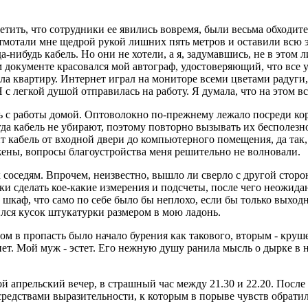
тить, что сотрудники ее явились вовремя, были весьма обходите
 отмотали мне щедрой рукой лишних пять метров и оставили всю 
да-нибудь кабель. Но они не хотели, а я, задумавшись, не в этом
м документе красовался мой автограф, удостоверяющий, что все у
а квартиру. Интернет играл на мониторе всеми цветами радуги,
 легкой душой отправилась на работу. Я думала, что на этом вс
сь с работы домой. Оптоволокно по-прежнему лежало посреди кор
гда кабель не убирают, поэтому повторно вызывать их бесполезно
 кабель от входной двери до компьютерного помещения, да так, ч
жены, вопросы благоустройства меня решительно не волновали.
 соседям. Впрочем, неизвестно, вышло ли сверло с другой сторо
ки сделать кое-какие измерения и подсчеты, после чего неожидан
каф, что само по себе было бы неплохо, если бы только выходно
ился кусок штукатурки размером в мою ладонь.
м в пропасть было начало бурения как такового, вторым - круш
о нет. Мой муж - эстет. Его нежную душу ранила мысль о дырке 
вой апрельский вечер, в страшный час между 21.30 и 22.20. Посл
дствами выразительности, к которым в порыве чувств обратилс