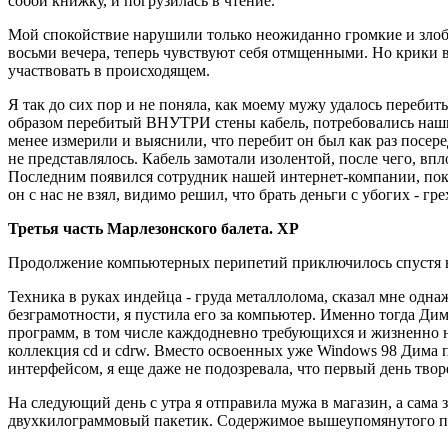
собой книжку, и погрузилась в чтение.
Мой спокойствие нарушили только неожиданно громкие и злобны
восьми вечера, теперь чувствуют себя отмщенными. Но крики в
участвовать в происходящем.
Я так до сих пор и не поняла, как моему мужу удалось перебить
образом перебитый ВНУТРИ стены кабель, потребовались наши о
менее измерили и выяснили, что перебит он был как раз посер
не представлялось. Кабель замотали изолентой, после чего, вп
Последним появился сотрудник нашей интернет-компании, пока
он с нас не взял, видимо решил, что брать деньги с убогих - гре
Третья часть Марлезонского балета. XP
Продолжение компьютерных перипетий приключилось спустя н
Техника в руках индейца - груда металлолома, сказал мне одн
безграмотности, я пустила его за компьютер. Именно тогда Ди
программ, в том числе каждодневно требующихся и жизненно не
коллекция cd и cdrw. Вместо освоенных уже Windows 98 Дима п
интерфейсом, я еще даже не подозревала, что первый день тво
На следующий день с утра я отправила мужа в магазин, а сама 
двухкилограммовый пакетик. Содержимое вышеупомянутого пак