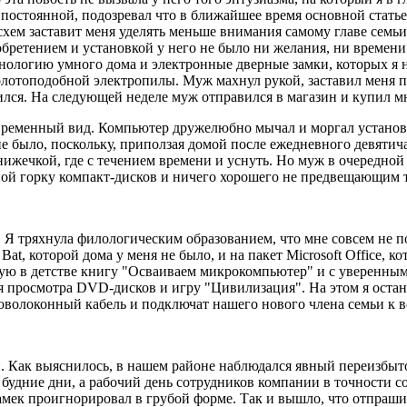
 постоянной, подозревал что в ближайшее время основной статье
схем заставит меня уделять меньше внимания самому главе семь
риобретением и установкой у него не было ни желания, ни време
хнологию умного дома и электронные дверные замки, которых я 
олотоподобной электропилы. Муж махнул рукой, заставил меня 
чился. На следующей неделе муж отправился в магазин и купил м
современный вид. Компьютер дружелюбно мычал и моргал установ
 было, поскольку, приползая домой после ежедневного девятича
 книжечкой, где с течением времени и уснуть. Но муж в очеред
ной горку компакт-дисков и ничего хорошего не предвещающим то
а. Я тряхнула филологическим образованием, что мне совсем не 
t, которой дома у меня не было, и на пакет Microsoft Office, к
ную в детстве книгу "Осваиваем микрокомпьютер" и с уверенны
для просмотра DVD-дисков и игру "Цивилизация". На этом я оста
товолоконный кабель и подключат нашего нового члена семьи к 
ли. Как выяснилось, в нашем районе наблюдался явный переизбы
 будние дни, а рабочий день сотрудников компании в точности с
амек проигнорировал в грубой форме. Так и вышло, что отпраш