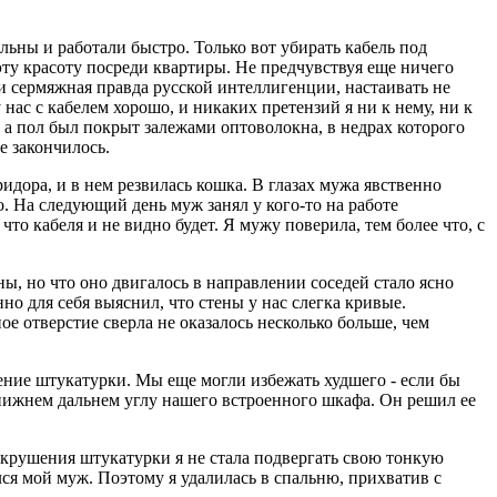
льны и работали быстро. Только вот убирать кабель под
эту красоту посреди квартиры. Не предчувствуя еще ничего
 ли сермяжная правда русской интеллигенции, настаивать не
 нас с кабелем хорошо, и никаких претензий я ни к нему, ни к
 а пол был покрыт залежами оптоволокна, в недрах которого
е закончилось.
идора, и в нем резвилась кошка. В глазах мужа явственно
. На следующий день муж занял у кого-то на работе
то кабеля и не видно будет. Я мужу поверила, тем более что, с
ны, но что оно двигалось в направлении соседей стало ясно
но для себя выяснил, что стены у нас слегка кривые.
е отверстие сверла не оказалось несколько больше, чем
ение штукатурки. Мы еще могли избежать худшего - если бы
в нижнем дальнем углу нашего встроенного шкафа. Он решил ее
е крушения штукатурки я не стала подвергать свою тонкую
я мой муж. Поэтому я удалилась в спальню, прихватив с