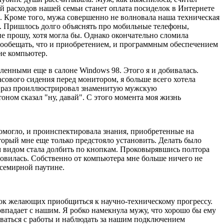
й расходов нашей семьи станет оплата посиделок в Интернете
и. Кроме того, мужа совершенно не волновала наша техническая
ни. Пришлось долго объяснять про мобильные телефоны,
не прошу, хотя могла бы. Однако окончательно сломила
пообещать, что и приобретением, и программным обеспечением
не компьютер.
ленными еще в салоне Windows 98. Этого я и добивалась.
сового сидения перед монитором, я больше всего хотела
ной раз проиллюстрировал знаменитую мужскую
ном сказал "ну, давай". С этого момента моя жизнь
помогло, и проинспектировала знания, приобретенные на
оторый мне еще только предстояло установить. Делать было
м видом стала долбить по кнопкам. Проковырявшись полтора
новилась. Собственно от компьютера мне больше ничего не
всемирной паутине.
ток желающих приобщиться к научно-техническому прогрессу.
овпадает с нашим. Я робко намекнула мужу, что хорошо бы ему
иваться с работы и наблюдать за нашим подключением