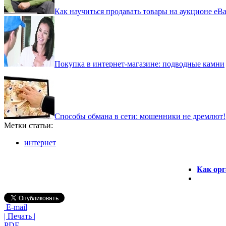
Как научиться продавать товары на аукционе eB
Покупка в интернет-магазине: подводные камни
Способы обмана в сети: мошенники не дремлют!
Метки статьи:
интернет
Как орг
E-mail
| Печать |
PDF